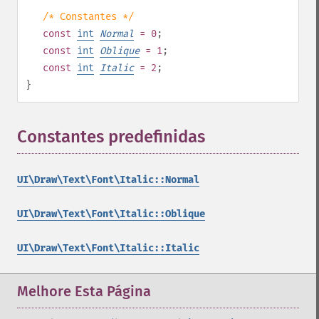
/* Constantes */
const
int
Normal
= 0
;
const
int
Oblique
= 1
;
const
int
Italic
= 2
;
}
Constantes predefinidas
¶
UI\Draw\Text\Font\Italic::Normal
UI\Draw\Text\Font\Italic::Oblique
UI\Draw\Text\Font\Italic::Italic
Melhore Esta Página