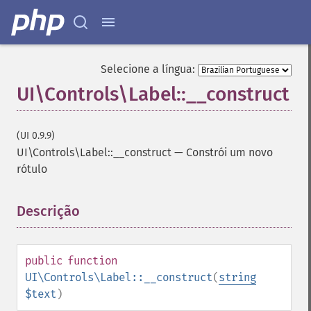
Selecione a língua:
UI\Controls\Label::__construct
(UI 0.9.9)
UI\Controls\Label::__construct
—
Constrói um novo
rótulo
Descrição
¶
public
function
UI\Controls\Label::__construct
(
string
$text
)