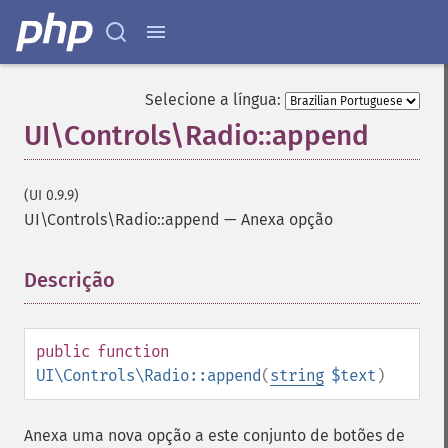
Selecione a língua:
UI\Controls\Radio::append
(UI 0.9.9)
UI\Controls\Radio::append
—
Anexa opção
Descrição
¶
public
function
UI\Controls\Radio::append
(
string
$text
)
Anexa uma nova opção a este conjunto de botões de