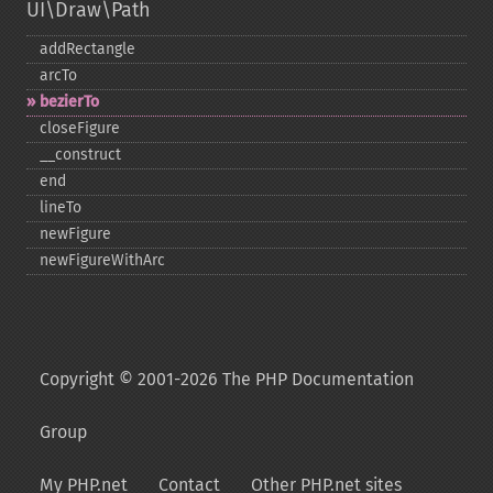
UI\Draw\Path
addRectangle
arcTo
bezierTo
closeFigure
_​_​construct
end
lineTo
newFigure
newFigureWithArc
Copyright © 2001-2026 The PHP Documentation
Group
My PHP.net
Contact
Other PHP.net sites