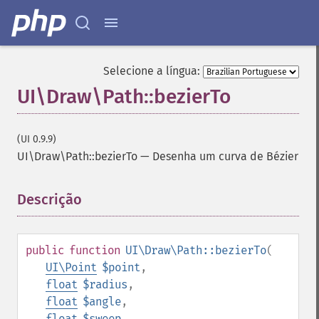
Selecione a língua:
UI\Draw\Path::bezierTo
(UI 0.9.9)
UI\Draw\Path::bezierTo
—
Desenha um curva de Bézier
Descrição
¶
public
function
UI\Draw\Path::bezierTo
(
UI\Point
$point
,
float
$radius
,
float
$angle
,
float
$sweep
,