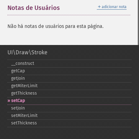
＋
Notas de Usuários
adicionar nota
Não há notas de usuários para esta página.
UI\Draw\Stroke
_​_​construct
getCap
getJoin
getMiterLimit
getThickness
setCap
setJoin
setMiterLimit
setThickness