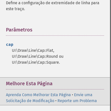
Define a configuração de extremidade de linha para
este traço.
Parâmetros
¶
cap
UI\Draw\Line\Cap::Flat,
UI\Draw\Line\Cap::Round ou
UI\Draw\Line\Cap::Square.
Melhore Esta Página
Aprenda Como Melhorar Esta Página
•
Envie uma
Solicitação de Modificação
•
Reporte um Problema