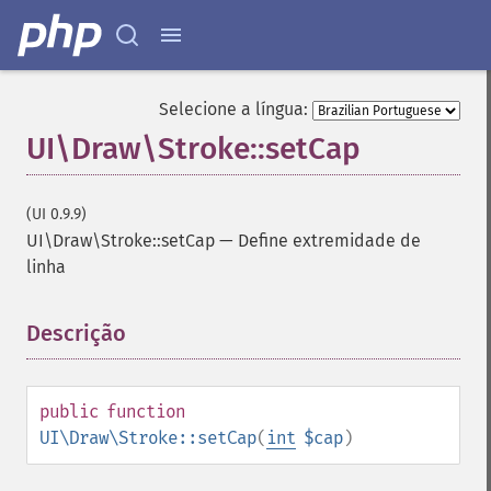
Selecione a língua:
UI\Draw\Stroke::setCap
(UI 0.9.9)
UI\Draw\Stroke::setCap
—
Define extremidade de
linha
Descrição
¶
public
function
UI\Draw\Stroke::setCap
(
int
$cap
)