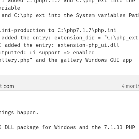
 I added C:\php7.1.7 and C:\php_ext into the 
riable

 and C:\php_ext into the System variables Path
.ini-production to C:\php7.1.7\php.ini

 added the entry: extension_dir = "C:\php_ext"
I added the entry: extension=php_ui.dll

tputted: ui support => enabled

allery.php" and the gallery Windows GUI app 
ot com
4 mont
¶
ings happen.

0 DLL package for Windows and the 7.1.33 PHP 