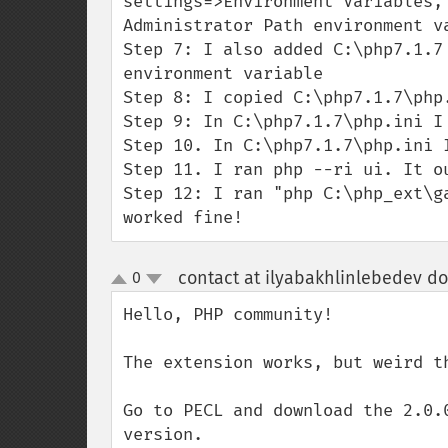
settings=>Environment Variables,
Administrator Path environment va
Step 7: I also added C:\php7.1.7
environment variable

Step 8: I copied C:\php7.1.7\php
Step 9: In C:\php7.1.7\php.ini I
Step 10. In C:\php7.1.7\php.ini 
Step 11. I ran php --ri ui. It ou
Step 12: I ran "php C:\php_ext\g
worked fine!
contact at ilyabakhlinlebedev d
0
up
down
Hello, PHP community!

The extension works, but weird th
Go to PECL and download the 2.0.
version.
