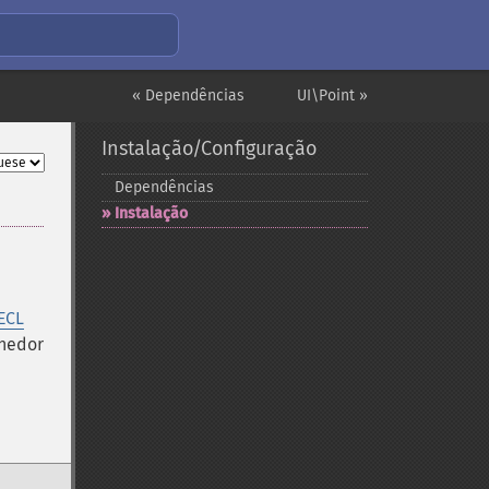
« Dependências
UI\Point »
Instalação/Configuração
Dependências
Instalação
ECL
enedor