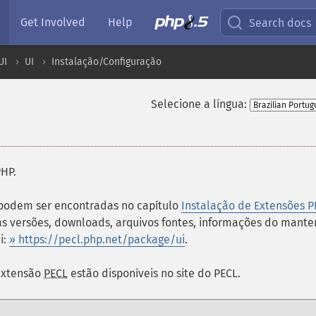
Get Involved
Help
Search docs
UI
UI
Instalação/Configuração
Selecione a língua:
PHP.
 podem ser encontradas no capítulo
Instalação de Extensões P
s versões, downloads, arquivos fontes, informações do mant
i:
» https://pecl.php.net/package/ui
.
 extensão
PECL
estão disponíveis no site do PECL.