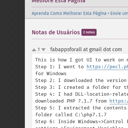
Melhore Esta Página
Aprenda Como Melhorar Esta Página
•
Envie um
Notas de Usuários
2 notes
fabappsforall at gmail dot com
1
¶
up
down
This is how I got UI to work on 
Step 1: I went to 
https://pecl.p
for Windows

Step 2: I downloaded the version 
Step 3: I created a folder for th
Step 4: I had DLL-location-relat
downloaded PHP 7.1.7 from 
https:
Step 5: I extracted the contents
folder called C:\php7.1.7

Step 6: Inside Windows=>Control P