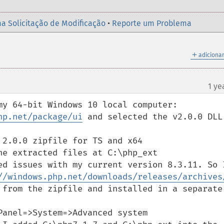
a Solicitação de Modificação
•
Reporte um Problema
＋
adicionar
1 ye
my 64-bit Windows 10 local computer:

hp.net/package/ui
 and selected the v2.0.0 DLL 
2.0.0 zipfile for TS and x64

e extracted files at C:\php_ext

ed issues with my current version 8.3.11. So I
//windows.php.net/downloads/releases/archives
 from the zipfile and installed in a separate 
anel=>System=>Advanced system 