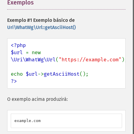
Exemplos
¶
Exemplo #1 Exemplo básico de
Uri\WhatWg\Url::getAsciiHost()
<?php

$url 
= new 
\Uri\WhatWg\Url
(
"https://example.com"
);

echo 
$url
->
getAsciiHost
?>
O exemplo acima produzirá:
example.com