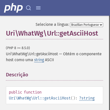
Selecione a língua:
Uri\WhatWg\Url::getAsciiHost
(PHP 8 >= 8.5.0)
Uri\WhatWg\Url::getAsciiHost
—
Obtém o componente
host como uma
string
ASCII
Descrição
¶
public
function
Uri\WhatWg\Url::getAsciiHost
():
?
string