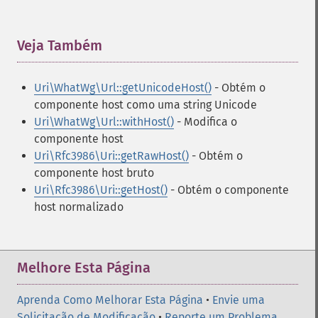
Veja Também
¶
Uri\WhatWg\Url::getUnicodeHost()
- Obtém o
componente host como uma string Unicode
Uri\WhatWg\Url::withHost()
- Modifica o
componente host
Uri\Rfc3986\Uri::getRawHost()
- Obtém o
componente host bruto
Uri\Rfc3986\Uri::getHost()
- Obtém o componente
host normalizado
Melhore Esta Página
Aprenda Como Melhorar Esta Página
•
Envie uma
Solicitação de Modificação
•
Reporte um Problema