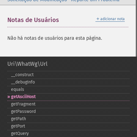
＋
Notas de Usuários
adicionar nota
Não há notas de usuários para esta página.
Uri\WhatWg\Url
_​_​construct
_​_​debugInfo
equals
getAsciiHost
getFragment
getPassword
getPath
getPort
getQuery