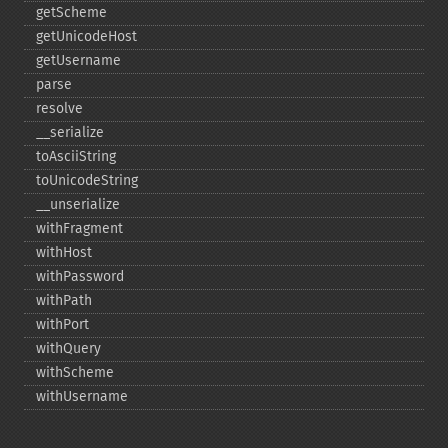
getScheme
getUnicodeHost
getUsername
parse
resolve
_​_​serialize
toAsciiString
toUnicodeString
_​_​unserialize
withFragment
withHost
withPassword
withPath
withPort
withQuery
withScheme
withUsername