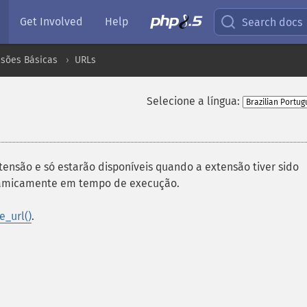
Get Involved
Help
Search docs
nsões Básicas
URLs
Selecione a língua:
tensão e só estarão disponíveis quando a extensão tiver sido
inamicamente em tempo de execução.
e_url()
.