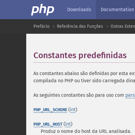
Downloads
Documentation
Prefácio
Referência das Funções
Outras Exte
Constantes predefinidas
¶
As constantes abaixo são definidas por esta ex
compilada no PHP ou tiver sido carregada d
As seguintes constantes são para uso com
pars
(
int
)
PHP_URL_SCHEME
(
int
)
PHP_URL_HOST
Produz o nome do host da URL analisada.