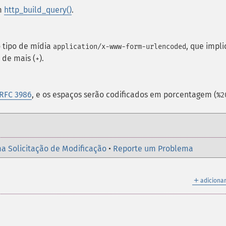
om
http_build_query()
.
 tipo de mídia
, que impli
application/x-www-form-urlencoded
 de mais (
).
+
 RFC 3986
, e os espaços serão codificados em porcentagem (
%2
a Solicitação de Modificação
•
Reporte um Problema
＋
adicionar