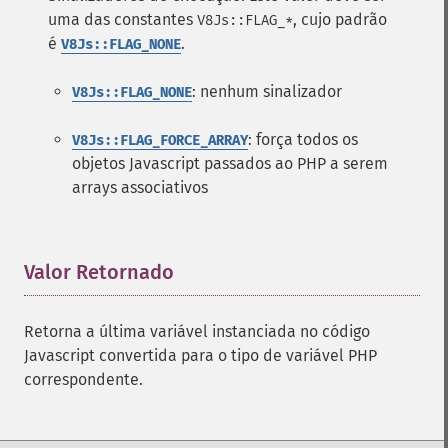
uma das constantes
, cujo padrão
V8Js::FLAG_*
é
.
V8Js::FLAG_NONE
: nenhum sinalizador
V8Js::FLAG_NONE
: força todos os
V8Js::FLAG_FORCE_ARRAY
objetos Javascript passados ​​ao PHP a serem
arrays associativos
Valor Retornado
¶
Retorna a última variável instanciada no código
Javascript convertida para o tipo de variável PHP
correspondente.