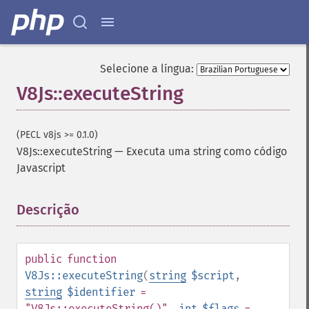
Selecione a língua:
V8Js::executeString
(PECL v8js >= 0.1.0)
V8Js::executeString
—
Executa uma string como código
Javascript
Descrição
¶
public
function
V8Js::executeString
(
string
$script
,
string
$identifier
=
"V8Js::executeString()"
,
int
$flags
=