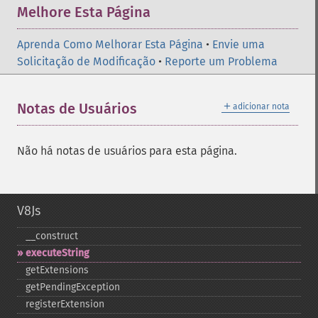
Melhore Esta Página
Aprenda Como Melhorar Esta Página
•
Envie uma
Solicitação de Modificação
•
Reporte um Problema
＋
Notas de Usuários
adicionar nota
Não há notas de usuários para esta página.
V8Js
_​_​construct
executeString
getExtensions
getPendingException
registerExtension