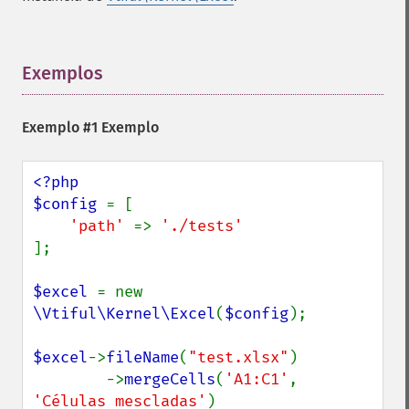
Exemplos
¶
Exemplo #1 Exemplo
<?php

$config 
= [

'path' 
=> 
];

$excel 
= new 
\Vtiful\Kernel\Excel
(
$config
);

$excel
->
fileName
(
"test.xlsx"
)

        ->
mergeCells
(
'A1:C1'
, 
'Células mescladas'
)
