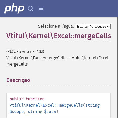
Selecione a língua:
Vtiful\Kernel\Excel::mergeCells
(PECL xlswriter >= 1.2.1)
Vtiful\Kernel\Excel::mergeCells
—
Vtiful\Kernel\Excel
mergeCells
Descrição
¶
public
function
Vtiful\Kernel\Excel::mergeCells
(
string
$scope
,
string
$data
)