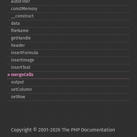
autoFilter
constMemory
_​_​construct
data
fileName
getHandle
header
insertFormula
insertImage
insertText
mergeCells
output
setColumn
setRow
Copyright © 2001-2026 The PHP Documentation