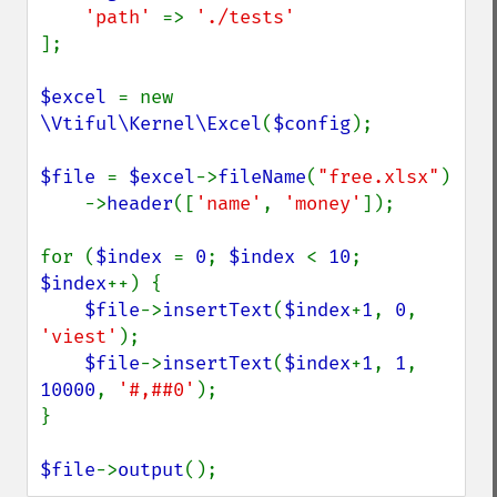
'path' 
=> 
];

$excel 
= new 
\Vtiful\Kernel\Excel
(
$config
);

$file 
= 
$excel
->
fileName
(
"free.xlsx"
)

    ->
header
([
'name'
, 
'money'
]);

for (
$index 
= 
0
; 
$index 
< 
10
; 
$index
++) {

$file
->
insertText
(
$index
+
1
, 
0
, 
'viest'
);

$file
->
insertText
(
$index
+
1
, 
1
, 
10000
, 
'#,##0'
);

}

$file
->
output
();