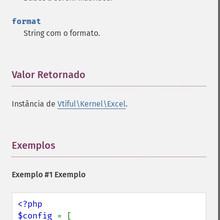
format
String com o formato.
Valor Retornado
¶
Instância de
Vtiful\Kernel\Excel
.
Exemplos
¶
Exemplo #1 Exemplo
<?php

$config 
= [
