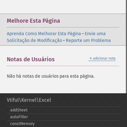
Melhore Esta Página
Aprenda Como Melhorar Esta Página
•
Envie uma
Solicitação de Modificação
•
Reporte um Problema
＋
Notas de Usuários
adicionar nota
Não há notas de usuários para esta página.
Vtiful\Kernel\Excel
addSheet
autoFilter
constMemory