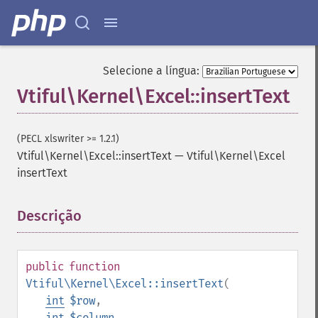
Selecione a língua:
Vtiful\Kernel\Excel::insertText
(PECL xlswriter >= 1.2.1)
Vtiful\Kernel\Excel::insertText
—
Vtiful\Kernel\Excel
insertText
Descrição
¶
public
function
Vtiful\Kernel\Excel::insertText
(
int
$row
,
int
$column
,