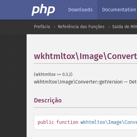
Downloads
Documentation
Prefácio
Referência das Funções
Saída de MI
wkhtmltox\Image\Converte
(wkhtmltox >= 0.3.2)
wkhtmltox\Image\Converter::getVersion
—
Det
Descrição
¶
public
function
wkhtmltox\Image\Conv