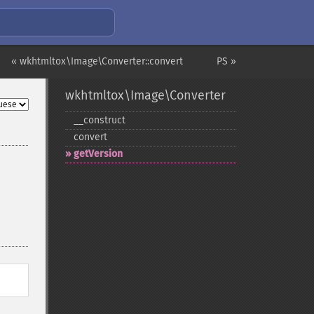
« wkhtmltox\Image\Converter::convert
PS »
wkhtmltox\Image\Converter
_​_​construct
convert
getVersion