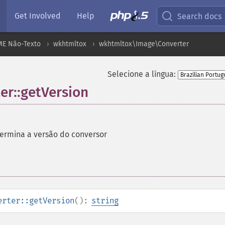
Get Involved
Help
Search docs
ME Não-Texto
wkhtmltox
wkhtmltox\Image\Converter
Selecione a língua:
r::getVersion
ermina a versão do conversor
erter::getVersion
():
string