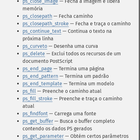
ps_close_image
— Fecha a imagem e libera
memória
ps_closepath
— Fecha caminho
ps_closepath_stroke
— Fecha e traça o caminho
ps_continue_text
— Continua o texto na
próxima linha
ps_curveto
— Desenha uma curva
ps_delete
— Exclui todos os recursos de um
documento PostScript
ps_end_page
— Termina uma página
ps_end_pattern
— Termina um padrão
ps_end_template
— Termina um modelo
ps_fill
— Preenche o caminho atual
ps_fill_stroke
— Preenche e traça o caminho
atual
ps_findfont
— Carrega uma fonte
ps_get_buffer
— Busca o buffer completo
contendo os dados PS gerados
ps_get_parameter
— Obtém certos parâmetros