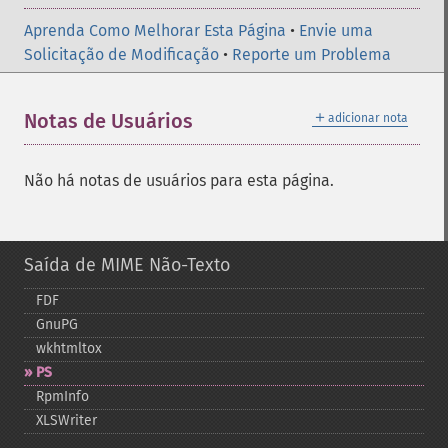
Aprenda Como Melhorar Esta Página
•
Envie uma
Solicitação de Modificação
•
Reporte um Problema
＋
Notas de Usuários
adicionar nota
Não há notas de usuários para esta página.
Saída de MIME Não-Texto
FDF
GnuPG
wkhtmltox
PS
RpmInfo
XLSWriter