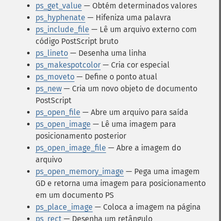
ps_get_value
— Obtém determinados valores
ps_hyphenate
— Hifeniza uma palavra
ps_include_file
— Lê um arquivo externo com
código PostScript bruto
ps_lineto
— Desenha uma linha
ps_makespotcolor
— Cria cor especial
ps_moveto
— Define o ponto atual
ps_new
— Cria um novo objeto de documento
PostScript
ps_open_file
— Abre um arquivo para saída
ps_open_image
— Lê uma imagem para
posicionamento posterior
ps_open_image_file
— Abre a imagem do
arquivo
ps_open_memory_image
— Pega uma imagem
GD e retorna uma imagem para posicionamento
em um documento PS
ps_place_image
— Coloca a imagem na página
ps_rect
— Desenha um retângulo