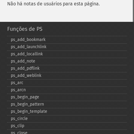
Não há notas de usuários para esta página.
Funções de PS
ps_​add_​bookmark
ps_​add_​launchlink
ps_​add_​locallink
ps_​add_​note
ps_​add_​pdflink
ps_​add_​weblink
ps_​arc
ps_​arcn
ps_​begin_​page
ps_​begin_​pattern
ps_​begin_​template
ps_​circle
ps_​clip
ps_​close