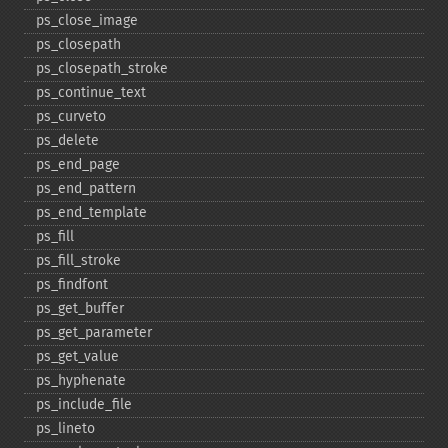
ps_​close_​image
ps_​closepath
ps_​closepath_​stroke
ps_​continue_​text
ps_​curveto
ps_​delete
ps_​end_​page
ps_​end_​pattern
ps_​end_​template
ps_​fill
ps_​fill_​stroke
ps_​findfont
ps_​get_​buffer
ps_​get_​parameter
ps_​get_​value
ps_​hyphenate
ps_​include_​file
ps_​lineto