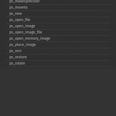
ps_​makespotcolor
ps_​moveto
ps_​new
ps_​open_​file
ps_​open_​image
ps_​open_​image_​file
ps_​open_​memory_​image
ps_​place_​image
ps_​rect
ps_​restore
ps_​rotate
ps_​save
ps_​scale
ps_​set_​border_​color
ps_​set_​border_​dash
ps_​set_​border_​style
ps_​set_​info
ps_​set_​parameter
ps_​set_​text_​pos