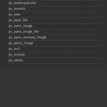
ps_​makespotcolor
ps_​moveto
ps_​new
ps_​open_​file
ps_​open_​image
ps_​open_​image_​file
ps_​open_​memory_​image
ps_​place_​image
ps_​rect
ps_​restore
ps_​rotate
ps_​save
ps_​scale
ps_​set_​border_​color
ps_​set_​border_​dash
ps_​set_​border_​style
ps_​set_​info
ps_​set_​parameter
ps_​set_​text_​pos