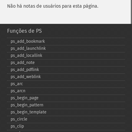
Não há notas de usuários para esta página.
Funções de PS
ps_​add_​bookmark
ps_​add_​launchlink
ps_​add_​locallink
ps_​add_​note
ps_​add_​pdflink
ps_​add_​weblink
ps_​arc
ps_​arcn
ps_​begin_​page
ps_​begin_​pattern
ps_​begin_​template
ps_​circle
ps_​clip