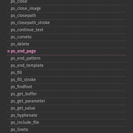
ps_​close
ps_​close_​image
ps_​closepath
ps_​closepath_​stroke
ps_​continue_​text
ps_​curveto
ps_​delete
ps_​end_​page
ps_​end_​pattern
ps_​end_​template
ps_​fill
ps_​fill_​stroke
ps_​findfont
ps_​get_​buffer
ps_​get_​parameter
ps_​get_​value
ps_​hyphenate
ps_​include_​file
ps_​lineto