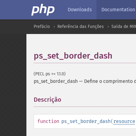
Downloads
Documentation
Prefácio
Referência das Funções
Saída de MI
ps_set_border_dash
(PECL ps >= 1.1.0)
ps_set_border_dash
—
Define o comprimento d
Descrição
¶
function
ps_set_border_dash
(
resource