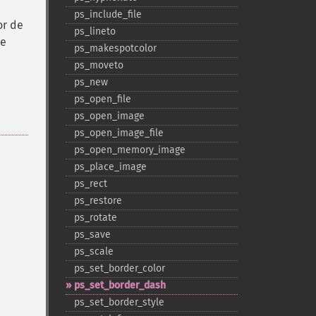
ps_​include_​file
or de
ps_​lineto
 e
ps_​makespotcolor
ps_​moveto
ps_​new
ps_​open_​file
ps_​open_​image
ps_​open_​image_​file
ps_​open_​memory_​image
ps_​place_​image
ps_​rect
ps_​restore
ps_​rotate
ps_​save
ps_​scale
ps_​set_​border_​color
ps_​set_​border_​dash
ps_​set_​border_​style