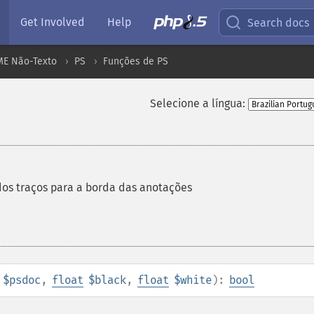
Get Involved
Help
Search docs
ME Não-Texto
PS
Funções de PS
Selecione a língua:
os traços para a borda das anotações
$psdoc
,
float
$black
,
float
$white
):
bool