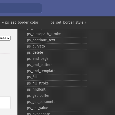
ps_​circle
ps_​clip
ps_​close
ps_​close_​image
« ps_set_border_color
ps_set_border_style »
ps_​closepath
ps_​closepath_​stroke
ps_​continue_​text
ps_​curveto
ps_​delete
ps_​end_​page
ps_​end_​pattern
ps_​end_​template
ps_​fill
ps_​fill_​stroke
ps_​findfont
ps_​get_​buffer
ps_​get_​parameter
ps_​get_​value
ps_​hyphenate