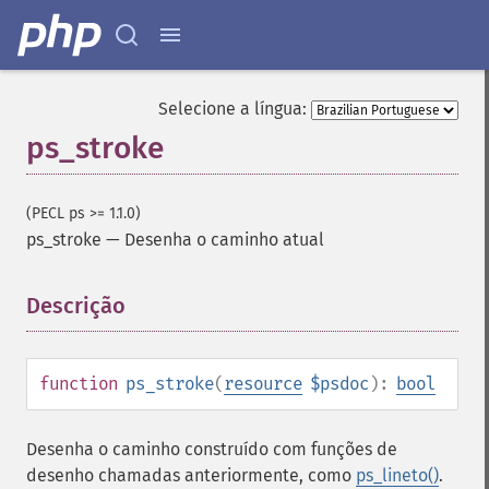
Selecione a língua:
ps_stroke
(PECL ps >= 1.1.0)
ps_stroke
—
Desenha o caminho atual
Descrição
¶
function
ps_stroke
(
resource
$psdoc
):
bool
Desenha o caminho construído com funções de
desenho chamadas anteriormente, como
ps_lineto()
.