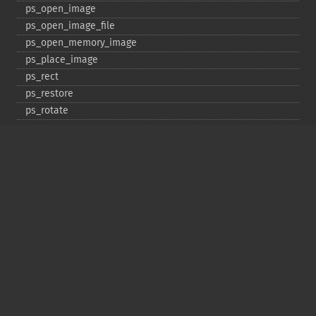
ps_​open_​image
ps_​open_​image_​file
ps_​open_​memory_​image
ps_​place_​image
ps_​rect
ps_​restore
ps_​rotate
ps_​save
ps_​scale
ps_​set_​border_​color
ps_​set_​border_​dash
ps_​set_​border_​style
ps_​set_​info
ps_​set_​parameter
ps_​set_​text_​pos
ps_​set_​value
ps_​setcolor
ps_​setdash
ps_​setflat