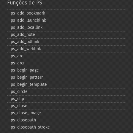
Funções de PS
ps_​add_​bookmark
ps_​add_​launchlink
ps_​add_​locallink
ps_​add_​note
ps_​add_​pdflink
ps_​add_​weblink
ps_​arc
ps_​arcn
ps_​begin_​page
ps_​begin_​pattern
ps_​begin_​template
ps_​circle
ps_​clip
ps_​close
ps_​close_​image
ps_​closepath
ps_​closepath_​stroke