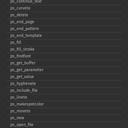
ps_​continue_​text
ps_​curveto
ps_​delete
ps_​end_​page
ps_​end_​pattern
ps_​end_​template
ps_​fill
ps_​fill_​stroke
ps_​findfont
ps_​get_​buffer
ps_​get_​parameter
ps_​get_​value
ps_​hyphenate
ps_​include_​file
ps_​lineto
ps_​makespotcolor
ps_​moveto
ps_​new
ps_​open_​file