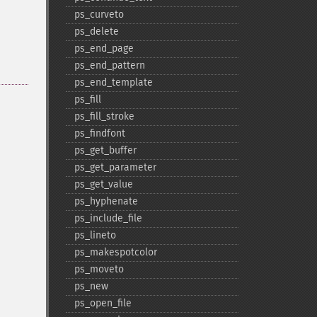
ps_​curveto
ps_​delete
ps_​end_​page
ps_​end_​pattern
ps_​end_​template
ps_​fill
ps_​fill_​stroke
ps_​findfont
ps_​get_​buffer
ps_​get_​parameter
ps_​get_​value
ps_​hyphenate
ps_​include_​file
ps_​lineto
ps_​makespotcolor
ps_​moveto
ps_​new
ps_​open_​file