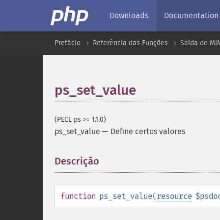
Downloads
Documentation
Prefácio
Referência das Funções
Saída de MI
ps_set_value
(PECL ps >= 1.1.0)
ps_set_value
—
Define certos valores
Descrição
¶
function
ps_set_value
(
resource
$psdo