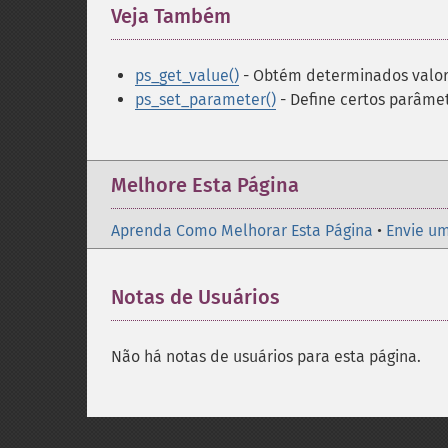
Veja Também
¶
ps_get_value()
- Obtém determinados valo
ps_set_parameter()
- Define certos parâme
Melhore Esta Página
Aprenda Como Melhorar Esta Página
•
Envie um
Notas de Usuários
Não há notas de usuários para esta página.