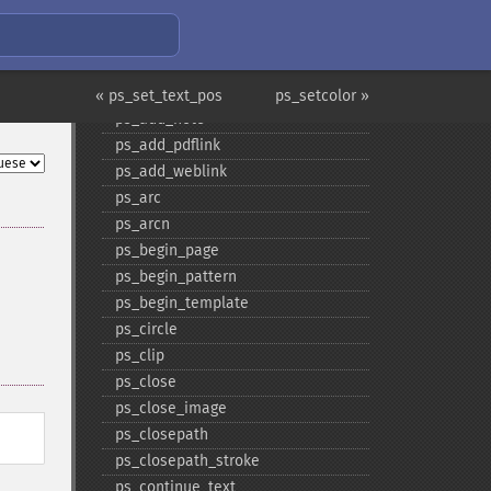
Funções de PS
ps_​add_​bookmark
ps_​add_​launchlink
ps_​add_​locallink
« ps_set_text_pos
ps_setcolor »
ps_​add_​note
ps_​add_​pdflink
ps_​add_​weblink
ps_​arc
ps_​arcn
ps_​begin_​page
ps_​begin_​pattern
ps_​begin_​template
ps_​circle
ps_​clip
ps_​close
ps_​close_​image
ps_​closepath
ps_​closepath_​stroke
ps_​continue_​text