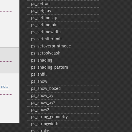
ps_​setfont
ps_​setgray
ps_​setlinecap
ps_​setlinejoin
ps_​setlinewidth
ps_​setmiterlimit
ps_​setoverprintmode
ps_​setpolydash
ps_​shading
ps_​shading_​pattern
ps_​shfill
ps_​show
 nota
ps_​show_​boxed
ps_​show_​xy
ps_​show_​xy2
ps_​show2
ps_​string_​geometry
ps_​stringwidth
ps_​stroke