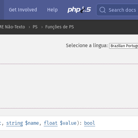
Get Involved
Help
Search docs
ME Não-Texto
PS
Funções de PS
Selecione a língua:
c
,
string
$name
,
float
$value
):
bool