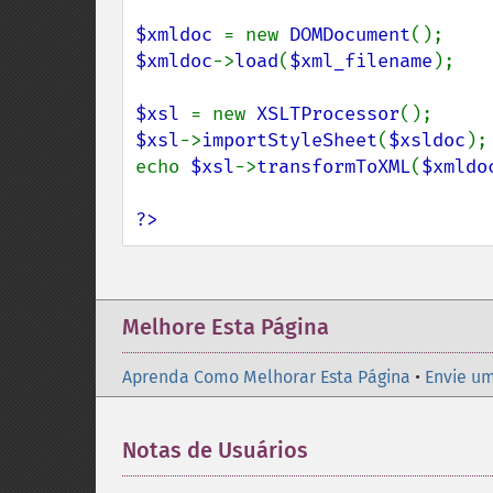
$xmldoc 
= new 
DOMDocument
$xmldoc
->
load
(
$xml_filename
);

$xsl 
= new 
XSLTProcessor
$xsl
->
importStyleSheet
(
$xsldoc
);

echo 
$xsl
->
transformToXML
(
$xmldo
?>
Melhore Esta Página
Aprenda Como Melhorar Esta Página
•
Envie um
Notas de Usuários