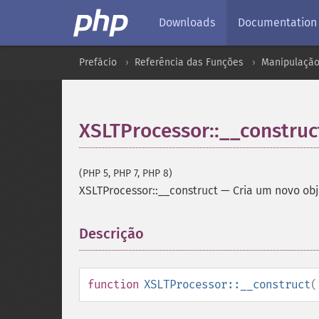
Downloads
Documentation
Prefácio
Referência das Funções
Manipulação
XSLTProcessor::__construc
(PHP 5, PHP 7, PHP 8)
XSLTProcessor::__construct
—
Cria um novo ob
Descrição
¶
function
XSLTProcessor::__construct
(