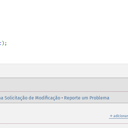
c
);

a Solicitação de Modificação
•
Reporte um Problema
＋
adicionar