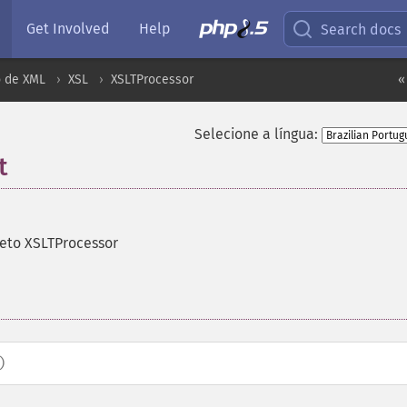
Get Involved
Help
Search docs
 de XML
XSL
XSLTProcessor
«
Selecione a língua:
t
jeto XSLTProcessor
)