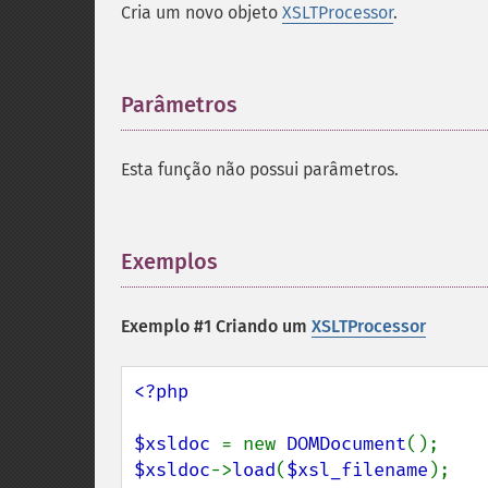
Cria um novo objeto
XSLTProcessor
.
Parâmetros
¶
Esta função não possui parâmetros.
Exemplos
¶
Exemplo #1 Criando um
XSLTProcessor
<?php

$xsldoc 
= new 
DOMDocument
$xsldoc
->
load
(
$xsl_filename
);
