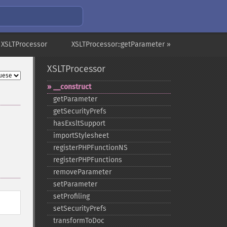
 XSLTProcessor
XSLTProcessor::getParameter »
XSLTProcessor
_​_​construct
getParameter
getSecurityPrefs
hasExsltSupport
importStylesheet
registerPHPFunctionNS
registerPHPFunctions
removeParameter
setParameter
setProfiling
setSecurityPrefs
transformToDoc