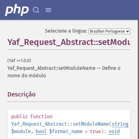
Selecione a língua:
Yaf_Request_Abstract::setModu
(Yaf >=1.0.0)
Yaf_Request_Abstract::setModuleName
—
Define o
nome do módulo
Descrição
¶
public
function
Yaf_Request_Abstract::setModuleName
(
string
$module
,
bool
$format_name
= true
):
void