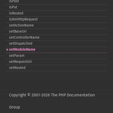
isPost
isPut
isRouted
isXmlHttpRequest
setActionName
setBaseUri
setControllerName
setDispatched
setModuleName
setParam
setRequestUri
setRouted
Copyright © 2001-2026 The PHP Documentation
Group