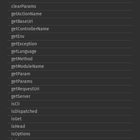
clearParams
getActionName
getBaseUri
getControllerName
getEnv
getException
getLanguage
getMethod
getModuleName
getParam
getParams
getRequestUri
getServer
isCli
isDispatched
isGet
isHead
isOptions