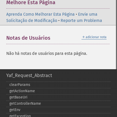
Melhore Esta Página
Aprenda Como Melhorar Esta Página
•
Envie uma
Solicitação de Modificação
•
Reporte um Problema
＋
Notas de Usuários
adicionar nota
Não há notas de usuários para esta página.
Yaf_Request_Abstract
clearParams
getActionName
getBaseUri
getControllerName
getEnv
getException