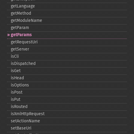
getLanguage
getMethod
getModuleName
getParam
getParams
getRequestUri
getServer
isCli
isDispatched
isGet
isHead
isOptions
isPost
isPut
isRouted
isXmlHttpRequest
setActionName
setBaseUri