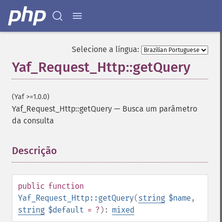
Selecione a língua:
Yaf_Request_Http::getQuery
(Yaf >=1.0.0)
Yaf_Request_Http::getQuery
—
Busca um parâmetro
da consulta
Descrição
¶
public
function
Yaf_Request_Http::getQuery
(
string
$name
,
string
$default
= ?
):
mixed