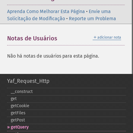
Aprenda Como Melhorar Esta Página
•
Envie uma
Solicitação de Modificação
•
Reporte um Problema
＋
Notas de Usuários
adicionar nota
Não há notas de usuários para esta página.
Yaf_Request_Http
_​_​construct
get
getCookie
getFiles
getPost
getQuery