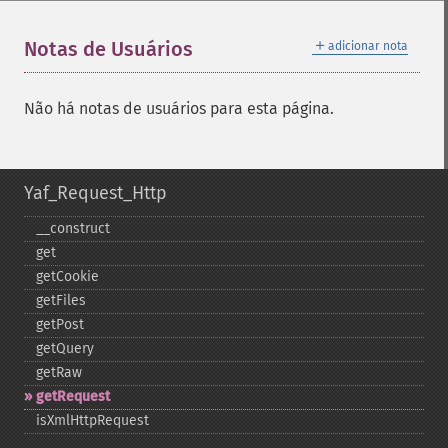
＋
Notas de Usuários
adicionar nota
Não há notas de usuários para esta página.
Yaf_Request_Http
_​_​construct
get
getCookie
getFiles
getPost
getQuery
getRaw
getRequest
isXmlHttpRequest