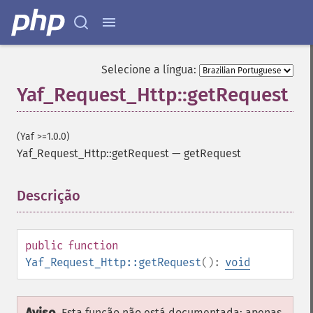
Selecione a língua:
Yaf_Request_Http::getRequest
(Yaf >=1.0.0)
Yaf_Request_Http::getRequest
—
getRequest
Descrição
¶
public
function
Yaf_Request_Http::getRequest
():
void
Esta função não está documentada; apenas