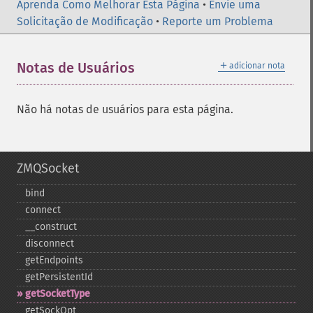
Aprenda Como Melhorar Esta Página
•
Envie uma
Solicitação de Modificação
•
Reporte um Problema
＋
Notas de Usuários
adicionar nota
Não há notas de usuários para esta página.
ZMQSocket
bind
connect
_​_​construct
disconnect
getEndpoints
getPersistentId
getSocketType
getSockOpt