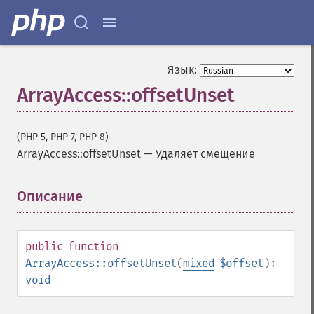
Язык:
ArrayAccess::offsetUnset
(PHP 5, PHP 7, PHP 8)
ArrayAccess::offsetUnset
—
Удаляет смещение
Описание
¶
public
function
ArrayAccess::offsetUnset
(
mixed
$offset
):
void