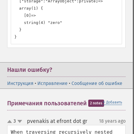
  ["storage":"ArrayObject":private]=>

  array(1) {

    [0]=>

    string(4) "zero"

  }

}
Нашли ошибку?
Инструкция
•
Исправление
•
Сообщение об ошибке
＋
Примечания пользователей
Добавить
2 notes
pvenakis at efront dot gr
3
18 years ago
¶
up
down
When traversing recursively nested 