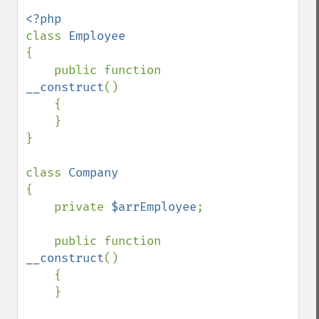
class 
{

    public function 
__construct
()

    {

    }    

}

class 
{

    private 
$arrEmployee
;

    public function 
__construct
()

    {

    }    
