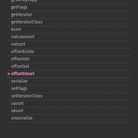
getFlags
getIterator
getIteratorClass
ksort
natcasesort
natsort
offsetExists
offsetGet
offsetSet
offsetUnset
serialize
setFlags
setIteratorClass
uasort
uksort
unserialize