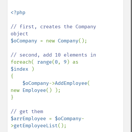
<?php

// first, creates the Company 
$oCompany 
= new 
Company
();

foreach( 
range
(
0
, 
9
) as 
$index 
)

{

$oCompany
->
AddEmployee
( 
new 
Employee
() );

}

$arrEmployee 
= 
$oCompany
-
>
getEmployeeList
();
