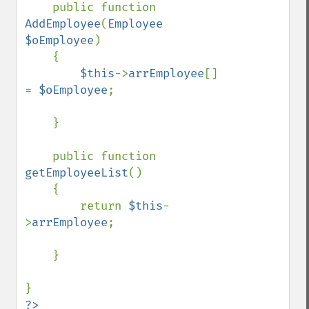
    public function 
AddEmployee
(
Employee 
$oEmployee
)

    {

$this
->
arrEmployee
[] 
= 
$oEmployee
;    

    }

    public function 
getEmployeeList
()

    {

        return 
$this
-
>
arrEmployee
;

    }
