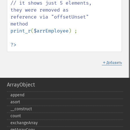
// it shows just 5 elements, 
they were removed as 
reference via "offsetUnset" 
print_r
(
$arrEmployee
) ;

?>
＋
Добавить
ArrayObject
append
asort
_​_​construct
count
exchangeArray
getArrayCopy