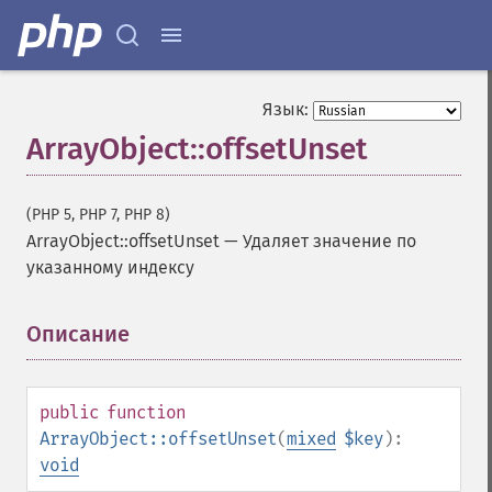
Язык:
ArrayObject::offsetUnset
(PHP 5, PHP 7, PHP 8)
ArrayObject::offsetUnset
—
Удаляет значение по
указанному индексу
Описание
¶
public
function
ArrayObject::offsetUnset
(
mixed
$key
):
void