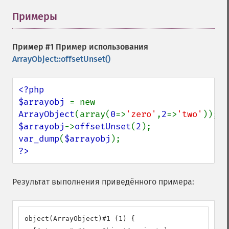
Примеры
¶
Пример #1 Пример использования
ArrayObject::offsetUnset()
<?php

$arrayobj 
= new 
ArrayObject
(array(
0
=>
'zero'
,
2
=>
'two'
$arrayobj
->
offsetUnset
(
2
var_dump
(
$arrayobj
?>
Результат выполнения приведённого примера:
object(ArrayObject)#1 (1) {
