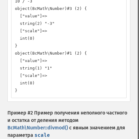
10 / -3

object(BcMath\Number)#3 (2) {

  ["value"]=>

  string(2) "-3"

  ["scale"]=>

  int(0)

}

object(BcMath\Number)#1 (2) {

  ["value"]=>

  string(1) "1"

  ["scale"]=>

  int(0)

}
Пример #2 Пример получения неполного частного
и остатка от деления методом
BcMath\Number::divmod()
с явным значением для
параметра
scale