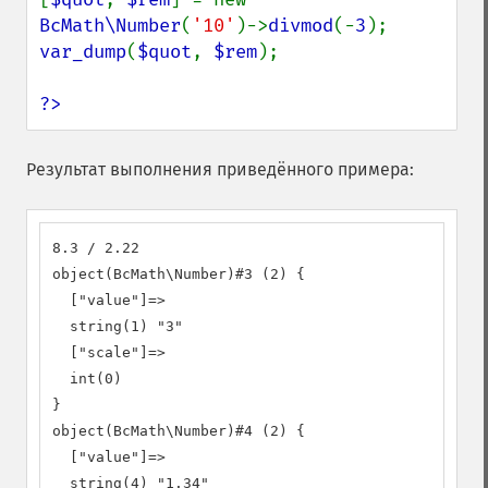
BcMath\Number
(
'10'
)->
divmod
(-
3
var_dump
(
$quot
, 
$rem
);

?>
Результат выполнения приведённого примера:
8.3 / 2.22

object(BcMath\Number)#3 (2) {

  ["value"]=>

  string(1) "3"

  ["scale"]=>

  int(0)

}

object(BcMath\Number)#4 (2) {

  ["value"]=>

  string(4) "1.34"
