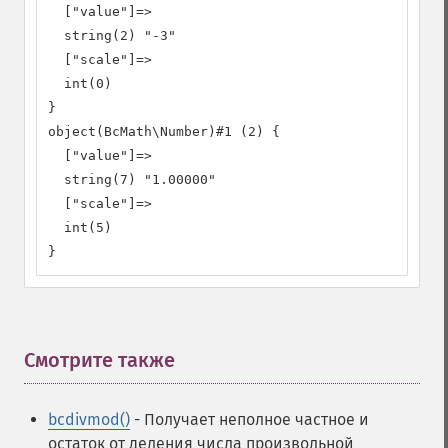
  ["value"]=>

  string(2) "-3"

  ["scale"]=>

  int(0)

}

object(BcMath\Number)#1 (2) {

  ["value"]=>

  string(7) "1.00000"

  ["scale"]=>

  int(5)

}
Смотрите также
¶
bcdivmod()
- Получает неполное частное и
остаток от деления числа произвольной