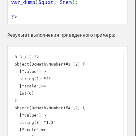
var_dump
(
$quot
, 
$rem
);

?>
Результат выполнения приведённого примера:
8.3 / 2.22

object(BcMath\Number)#3 (2) {

  ["value"]=>

  string(1) "3"

  ["scale"]=>

  int(0)

}

object(BcMath\Number)#4 (2) {

  ["value"]=>

  string(3) "1.3"

  ["scale"]=>
