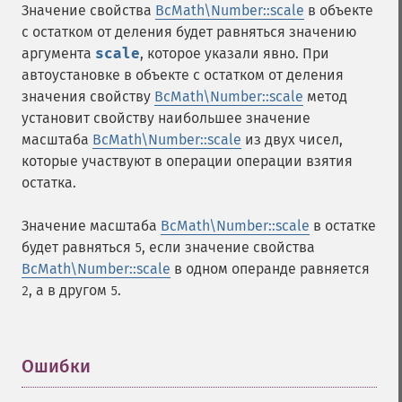
Значение свойства
BcMath\Number::scale
в объекте
с остатком от деления будет равняться значению
аргумента
scale
, которое указали явно. При
автоустановке в объекте с остатком от деления
значения свойству
BcMath\Number::scale
метод
установит свойству наибольшее значение
масштаба
BcMath\Number::scale
из двух чисел,
которые участвуют в операции операции взятия
остатка.
Значение масштаба
BcMath\Number::scale
в остатке
будет равняться
, если значение свойства
5
BcMath\Number::scale
в одном операнде равняется
, а в другом
.
2
5
Ошибки
¶