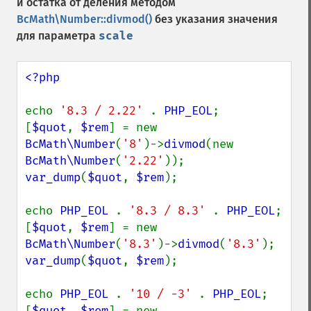
и остатка от деления методом
BcMath\Number::divmod()
без указания значения
для параметра
scale
<?php

echo 
'8.3 / 2.22' 
. 
PHP_EOL
;

[
$quot
, 
$rem
] = new 
BcMath\Number
(
'8'
)->
divmod
(new 
BcMath\Number
(
'2.22'
var_dump
(
$quot
, 
$rem
);

echo 
PHP_EOL 
. 
'8.3 / 8.3' 
. 
PHP_EOL
;

[
$quot
, 
$rem
] = new 
BcMath\Number
(
'8.3'
)->
divmod
(
'8.3'
var_dump
(
$quot
, 
$rem
);

echo 
PHP_EOL 
. 
'10 / -3' 
. 
PHP_EOL
;

[
$quot
, 
$rem
] = new 