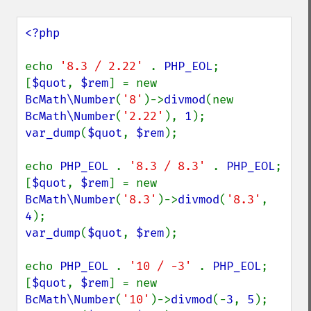
<?php

echo 
'8.3 / 2.22' 
. 
PHP_EOL
;

[
$quot
, 
$rem
] = new 
BcMath\Number
(
'8'
)->
divmod
(new 
BcMath\Number
(
'2.22'
), 
1
var_dump
(
$quot
, 
$rem
);

echo 
PHP_EOL 
. 
'8.3 / 8.3' 
. 
PHP_EOL
;

[
$quot
, 
$rem
] = new 
BcMath\Number
(
'8.3'
)->
divmod
(
'8.3'
, 
4
var_dump
(
$quot
, 
$rem
);

echo 
PHP_EOL 
. 
'10 / -3' 
. 
PHP_EOL
;

[
$quot
, 
$rem
] = new 
BcMath\Number
(
'10'
)->
divmod
(-
3
, 
5