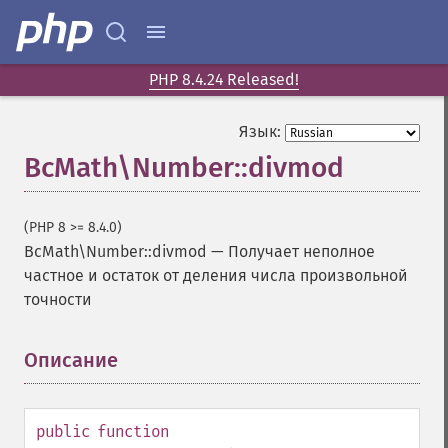
PHP 8.4.24 Released!
Язык:
BcMath\Number::divmod
(PHP 8 >= 8.4.0)
BcMath\Number::divmod
—
Получает неполное
частное и остаток от деления числа произвольной
точности
Описание
¶
public
function