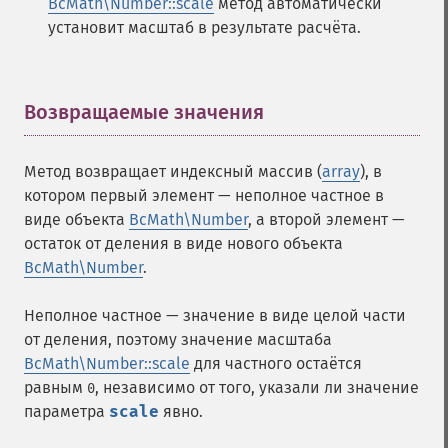
BcMath\Number::scale
метод автоматически
установит масштаб в результате расчёта.
Возвращаемые значения
¶
Метод возвращает индексный массив (
array
), в
котором первый элемент — неполное частное в
виде объекта
BcMath\Number
, а второй элемент —
остаток от деления в виде нового объекта
BcMath\Number
.
Неполное частное — значение в виде целой части
от деления, поэтому значение масштаба
BcMath\Number::scale
для частного остаётся
равным
, независимо от того, указали ли значение
0
параметра
scale
явно.