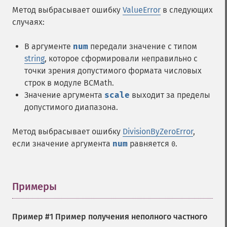
Метод выбрасывает ошибку
ValueError
в следующих
случаях:
В аргументе
num
передали значение с типом
string
, которое сформировали неправильно с
точки зрения допустимого формата числовых
строк в модуле BCMath.
Значение аргумента
scale
выходит за пределы
допустимого диапазона.
Метод выбрасывает ошибку
DivisionByZeroError
,
если значение аргумента
num
равняется
.
0
Примеры
¶
Пример #1 Пример получения неполного частного