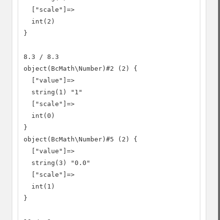
  ["scale"]=>

  int(2)

}

8.3 / 8.3

object(BcMath\Number)#2 (2) {

  ["value"]=>

  string(1) "1"

  ["scale"]=>

  int(0)

}

object(BcMath\Number)#5 (2) {

  ["value"]=>

  string(3) "0.0"

  ["scale"]=>

  int(1)

}
