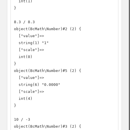
  int(1)

}

8.3 / 8.3

object(BcMath\Number)#2 (2) {

  ["value"]=>

  string(1) "1"

  ["scale"]=>

  int(0)

}

object(BcMath\Number)#5 (2) {

  ["value"]=>

  string(6) "0.0000"

  ["scale"]=>

  int(4)

}

10 / -3

object(BcMath\Number)#3 (2) {
