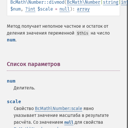
BcMath\Number::divmod
(
BcMath\Number
|
string
|
in
$num
,
?
int
$scale
=
null
):
array
Метод получает неполное частное и остаток от
деления значения переменной
на число
$this
num
.
Список параметров
¶
num
Делитель.
scale
Свойство
BcMath\Number::scale
явно
указывает значение масштаба в результате
расчёта. Со значением
для свойства
null