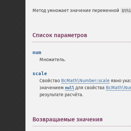
Метод умножает значение переменной
$thi
Список параметров
¶
num
Множитель.
scale
Свойство
BcMath\Number::scale
явно ука
значением
для свойства
BcMath\Num
null
результате расчёта.
Возвращаемые значения
¶