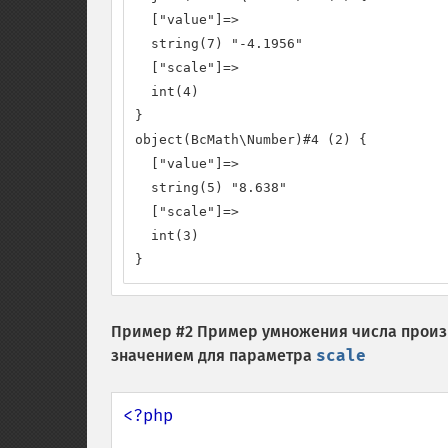
  ["value"]=>

  string(7) "-4.1956"

  ["scale"]=>

  int(4)

}

object(BcMath\Number)#4 (2) {

  ["value"]=>

  string(5) "8.638"

  ["scale"]=>

  int(3)

}
Пример #2 Пример умножения числа произ
значением для параметра
scale
<?php
