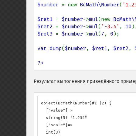
$number 
= new 
BcMath\Number
(
'1.2
$ret1 
= 
$number
->
mul
(new 
BcMath\
$ret2 
= 
$number
->
mul
(
'-3.4'
, 
10
$ret3 
= 
$number
->
mul
(
7
, 
0
);

var_dump
(
$number
, 
$ret1
, 
$ret2
, 
?>
Результат выполнения приведённого приме
object(BcMath\Number)#1 (2) {

  ["value"]=>

  string(5) "1.234"

  ["scale"]=>

  int(3)
