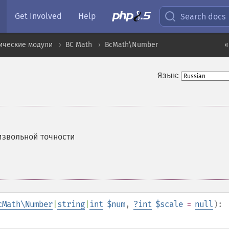
Get Involved
Help
Search docs
ические модули
BC Math
BcMath\Number
«
Язык:
извольной точности
cMath\Number
|
string
|
int
$num
,
?
int
$scale
=
null
):