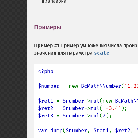
диапазона.
Примеры
¶
Пример #1 Пример умножения числа произ
значения для параметра
scale
<?php

$number 
= new 
BcMath\Number
(
'1.2
$ret1 
= 
$number
->
mul
(new 
BcMath\
$ret2 
= 
$number
->
mul
(
'-3.4'
$ret3 
= 
$number
->
mul
(
7
);

var_dump
(
$number
, 
$ret1
, 
$ret2
, 