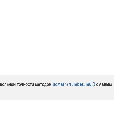
вольной точности методом
BcMath\Number::mul()
с явным