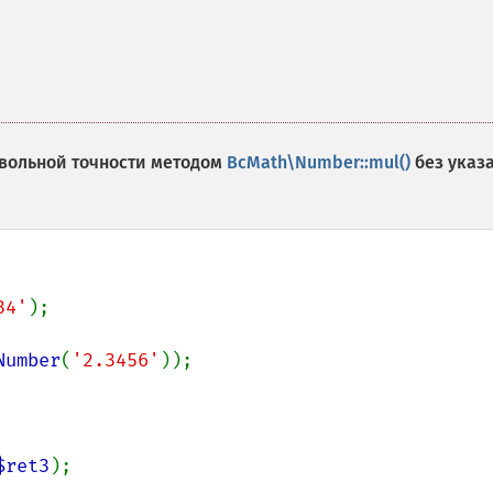
вольной точности методом
BcMath\Number::mul()
без указ
34'
);

Number
(
'2.3456'
$ret3
);
