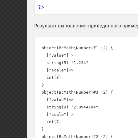
?>
Результат выполнения приведённого приме
object(BcMath\Number)#1 (2) {

  ["value"]=>

  string(5) "1.234"

  ["scale"]=>

  int(3)

}

object(BcMath\Number)#3 (2) {

  ["value"]=>

  string(9) "2.8944704"

  ["scale"]=>

  int(7)

}

object(BcMath\Number)#2 (2) {
