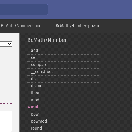
 BcMath\Number::mod
BcMath\Number::pow »
BcMath\Number
add
ceil
compare
_​_​construct
div
divmod
floor
mod
mul
pow
powmod
round