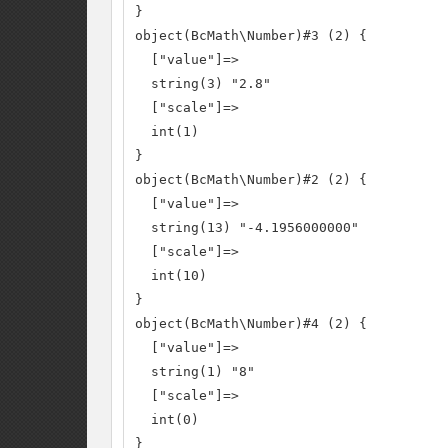
}

object(BcMath\Number)#3 (2) {

  ["value"]=>

  string(3) "2.8"

  ["scale"]=>

  int(1)

}

object(BcMath\Number)#2 (2) {

  ["value"]=>

  string(13) "-4.1956000000"

  ["scale"]=>

  int(10)

}

object(BcMath\Number)#4 (2) {

  ["value"]=>

  string(1) "8"

  ["scale"]=>

  int(0)

}