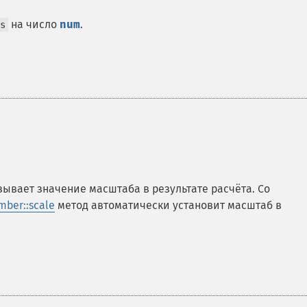
на число
num
.
s
зывает значение масштаба в результате расчёта. Со
ber::scale
метод автоматически установит масштаб в