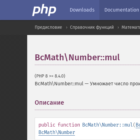
Downloads
Documentation
Предисловие
Справочник функций
Математ
BcMath\Number::mul
(PHP 8 >= 8.4.0)
BcMath\Number::mul
—
Умножает число про
Описание
¶
public
function
BcMath\Number::mul
(
B
BcMath\Number