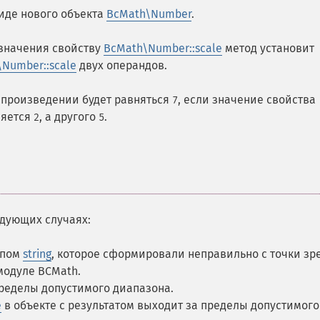
иде нового объекта
BcMath\Number
.
 значения свойству
BcMath\Number::scale
метод установит
Number::scale
двух операндов.
 произведении будет равняться
, если значение свойства
7
няется
, а другого
.
2
5
дующих случаях:
ипом
string
, которое сформировали неправильно с точки зр
модуле BCMath.
ределы допустимого диапазона.
e
в объекте с результатом выходит за пределы допустимого