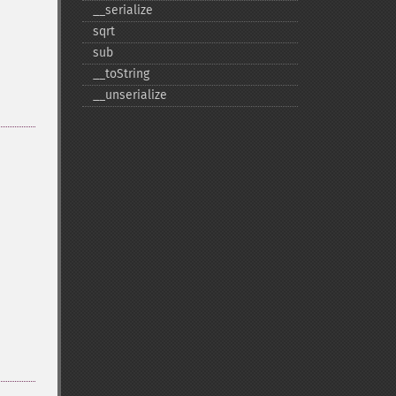
_​_​serialize
sqrt
sub
_​_​toString
_​_​unserialize