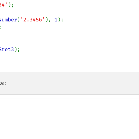
34'
);

Number
(
'2.3456'
), 
1
$ret3
);

ра: