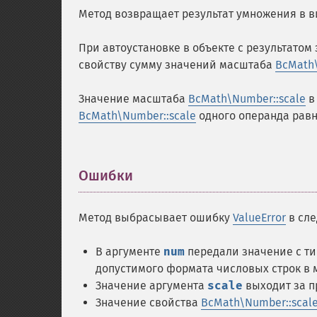
Метод возвращает результат умножения в в
При автоустановке в объекте с результатом
свойству сумму значений масштаба
BcMath\
Значение масштаба
BcMath\Number::scale
в
BcMath\Number::scale
одного операнда рав
Ошибки
¶
Метод выбрасывает ошибку
ValueError
в сле
В аргументе
num
передали значение с т
допустимого формата числовых строк в 
Значение аргумента
scale
выходит за п
Значение свойства
BcMath\Number::scal