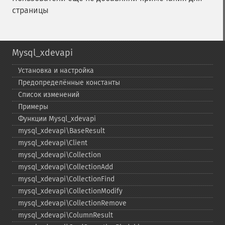
страницы
Mysql_xdevapi
Установка и настройка
Предопределённые константы
Список изменений
Примеры
Функции Mysql_​xdevapi
mysql_​xdevapi\BaseResult
mysql_​xdevapi\Client
mysql_​xdevapi\Collection
mysql_​xdevapi\CollectionAdd
mysql_​xdevapi\CollectionFind
mysql_​xdevapi\CollectionModify
mysql_​xdevapi\CollectionRemove
mysql_​xdevapi\ColumnResult