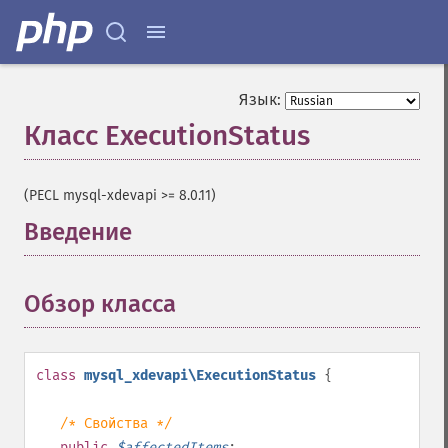
Язык:
Класс ExecutionStatus
¶
(PECL mysql-xdevapi >= 8.0.11)
Введение
¶
Обзор класса
¶
class
mysql_xdevapi\ExecutionStatus
{
/* Свойства */
public
$
affectedItems
;