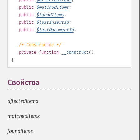
public
$
matchedItems
;
public
$
foundItems
;
public
$
lastInsertId
;
public
$
lastDocumentId
;
/* Constructor */
private
function
__construct
()
}
Свойства
¶
affectedItems
matchedItems
foundItems