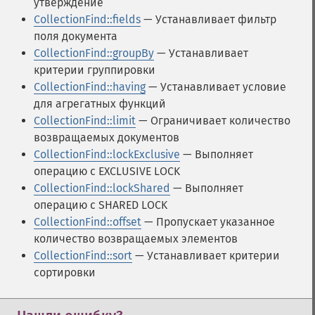
утверждение
CollectionFind::fields
— Устанавливает фильтр
поля документа
CollectionFind::groupBy
— Устанавливает
критерии группировки
CollectionFind::having
— Устанавливает условие
для агрегатных функций
CollectionFind::limit
— Ограничивает количество
возвращаемых документов
CollectionFind::lockExclusive
— Выполняет
операцию с EXCLUSIVE LOCK
CollectionFind::lockShared
— Выполняет
операцию с SHARED LOCK
CollectionFind::offset
— Пропускает указанное
количество возвращаемых элементов
CollectionFind::sort
— Устанавливает критерии
сортировки