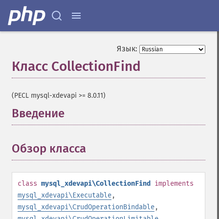
Язык:
Класс CollectionFind
¶
(PECL mysql-xdevapi >= 8.0.11)
Введение
¶
Обзор класса
¶
class
mysql_xdevapi\CollectionFind
implements
mysql_xdevapi\Executable
,
mysql_xdevapi\CrudOperationBindable
,
mysql_xdevapi\CrudOperationLimitable
,