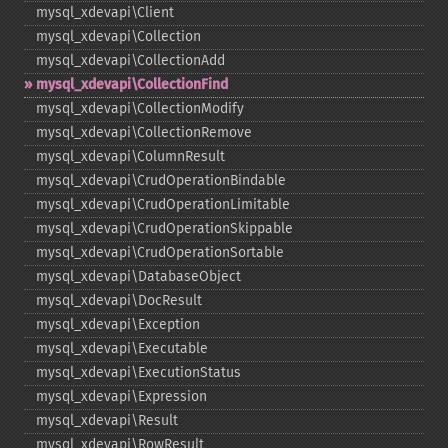
mysql_​xdevapi\Client
mysql_​xdevapi\Collection
mysql_​xdevapi\CollectionAdd
mysql_​xdevapi\CollectionFind
mysql_​xdevapi\CollectionModify
mysql_​xdevapi\CollectionRemove
mysql_​xdevapi\ColumnResult
mysql_​xdevapi\CrudOperationBindable
mysql_​xdevapi\CrudOperationLimitable
mysql_​xdevapi\CrudOperationSkippable
mysql_​xdevapi\CrudOperationSortable
mysql_​xdevapi\DatabaseObject
mysql_​xdevapi\DocResult
mysql_​xdevapi\Exception
mysql_​xdevapi\Executable
mysql_​xdevapi\ExecutionStatus
mysql_​xdevapi\Expression
mysql_​xdevapi\Result
mysql_​xdevapi\RowResult