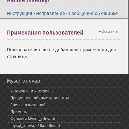
Нашли ошибку?
Инструкция
•
Исправление
•
Сообщение об ошибке
＋
Примечания пользователей
Добавить
Пользователи ещё не добавляли примечания для
страницы
Mysql_xdevapi
Установка и настройка
Предопределённые константы
Список изменений
Примеры
Функции Mysql_​xdevapi
mysql_​xdevapi\BaseResult