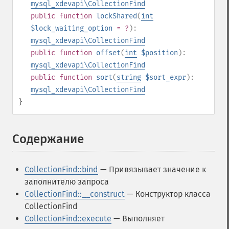
mysql_xdevapi\CollectionFind
public
function
lockShared
(
int
$lock_waiting_option
= ?
):
mysql_xdevapi\CollectionFind
public
function
offset
(
int
$position
):
mysql_xdevapi\CollectionFind
public
function
sort
(
string
$sort_expr
):
mysql_xdevapi\CollectionFind
}
Содержание
¶
CollectionFind::bind
— Привязывает значение к
заполнителю запроса
CollectionFind::__construct
— Конструктор класса
CollectionFind
CollectionFind::execute
— Выполняет