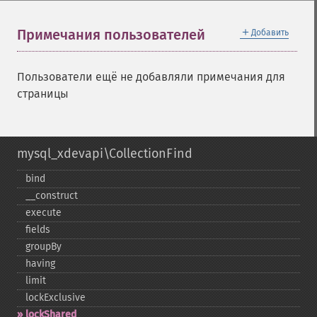
＋
Примечания пользователей
Добавить
Пользователи ещё не добавляли примечания для
страницы
mysql_xdevapi\CollectionFind
bind
_​_​construct
execute
fields
groupBy
having
limit
lockExclusive
lockShared