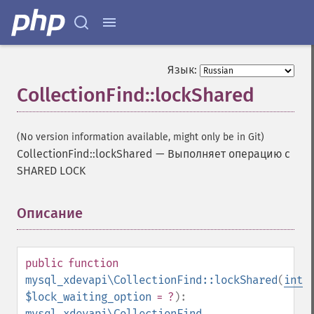
Язык:
CollectionFind::lockShared
(No version information available, might only be in Git)
CollectionFind::lockShared
—
Выполняет операцию с
SHARED LOCK
Описание
¶
public
function
mysql_xdevapi\CollectionFind::lockShared
(
int
$lock_waiting_option
= ?
):
mysql_xdevapi\CollectionFind