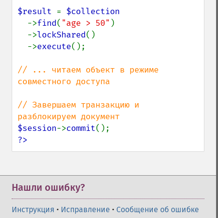
$result 
= 
$collection

->
find
(
"age > 50"
)

  ->
lockShared
()

  ->
execute
();

// ... читаем объект в режиме 
совместного доступа

// Завершаем транзакцию и 
$session
->
commit
?>
Нашли ошибку?
Инструкция
•
Исправление
•
Сообщение об ошибке