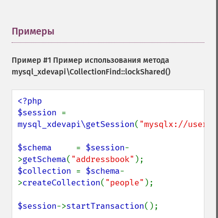
Примеры
¶
Пример #1 Пример использования метода
mysql_xdevapi\CollectionFind::lockShared()
<?php

$session 
= 
mysql_xdevapi\getSession
(
"mysqlx://user:p
$schema     
= 
$session
-
>
getSchema
(
"addressbook"
$collection 
= 
$schema
-
>
createCollection
(
"people"
);

$session
->
startTransaction
();
