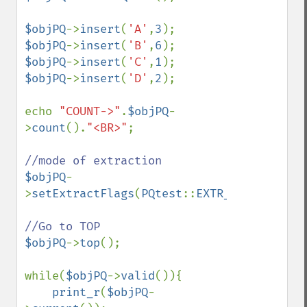
$objPQ
->
insert
(
'A'
,
3
$objPQ
->
insert
(
'B'
,
6
$objPQ
->
insert
(
'C'
,
1
$objPQ
->
insert
(
'D'
,
2
);

echo 
"COUNT->"
.
$objPQ
-
>
count
().
"<BR>"
;

$objPQ
-
>
setExtractFlags
(
PQtest
::
EXTR_BOTH
);

$objPQ
->
top
();

while(
$objPQ
->
valid
()){

print_r
(
$objPQ
-