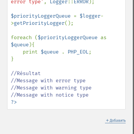
error type'
, 
Logger
::
ERROR
);

$priorityLoggerQueue 
= 
$logger
-
>
getPriorityLogger
();

foreach (
$priorityLoggerQueue 
as 
$queue
){

    print 
$queue 
. 
PHP_EOL
;

}

//Résultat

//Message with error type

//Message with warning type

?>
＋
Добавить