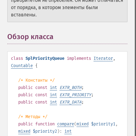
приоритетом
не определён
. Он может отличаться
от порядка, в котором элементы были
вставлены.
Обзор класса
¶
class
SplPriorityQueue
implements
Iterator
,
Countable
{
/* Константы */
public
const
int
EXTR_BOTH
;
public
const
int
EXTR_PRIORITY
;
public
const
int
EXTR_DATA
;
/* Методы */
public
function
compare
(
mixed
$priority1
,
mixed
$priority2
):
int