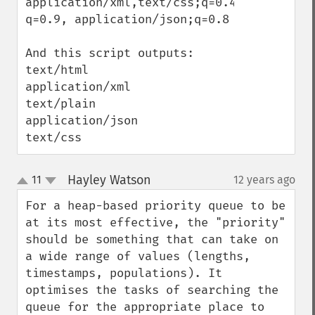
application/xml,text/css;q=0.4,text/plain;
q=0.9, application/json;q=0.8

And this script outputs:

text/html

application/xml

text/plain

application/json

text/css
Hayley Watson
11
12 years ago
¶
up
down
For a heap-based priority queue to be 
at its most effective, the "priority" 
should be something that can take on 
a wide range of values (lengths, 
timestamps, populations). It 
optimises the tasks of searching the 
queue for the appropriate place to 