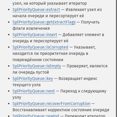
узел, на который указывает итератор
SplPriorityQueue::extract
— Извлекает узел из
начала очереди и пересортирует её
SplPriorityQueue::getExtractFlags
— Получить
флаги извлечения
SplPriorityQueue::insert
— Добавляет элемент в
очередь и пересортирует её
SplPriorityQueue::isCorrupted
— Указывает,
находится ли приоритетная очередь в
повреждённом состоянии
SplPriorityQueue::isEmpty
— Проверяет, является
ли очередь пустой
SplPriorityQueue::key
— Возвращает индекс
текущего узла
SplPriorityQueue::next
— Переход к следующему
узлу
SplPriorityQueue::recoverFromCorruption
—
Восстанавливает корректное состояние очереди
SplPriorityQueue::rewind
— Переводит итератор