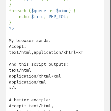
}

foreach (
$queue 
as 
$mime
) {

    echo 
$mime
, 
PHP_EOL
;

My browser sends:

Accept: 
text/html,application/xhtml+xml,applicati
And this script outputs:

text/html

application/xhtml+xml

application/xml

*/*

A better example:

Accept: text/html, 