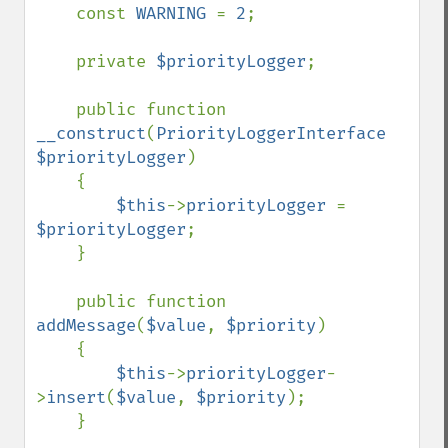
    const 
WARNING 
= 
2
;

    private 
$priorityLogger
;

    public function 
__construct
(
PriorityLoggerInterface 
$priorityLogger
)

    {

$this
->
priorityLogger 
= 
$priorityLogger
;

    }

    public function 
addMessage
(
$value
, 
$priority
)

    {

$this
->
priorityLogger
-
>
insert
(
$value
, 
$priority
);

    }
