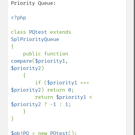
Priority Queue:

<?php

class 
PQtest 
extends 
{

    public function 
compare
(
$priority1
, 
$priority2
)

    {

        if (
$priority1 
=== 
$priority2
) return 
0
;

        return 
$priority1 
< 
$priority2 
? -
1 
: 
1
;

    }

}

$objPQ 
= new 
PQtest
();
