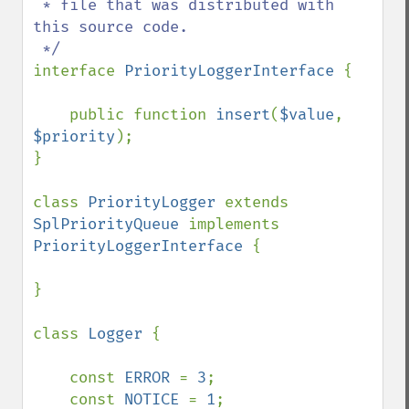
 * file that was distributed with 
this source code.

interface 
PriorityLoggerInterface 
{

    public function 
insert
(
$value
, 
$priority
);

}

class 
PriorityLogger 
extends 
SplPriorityQueue 
implements 
PriorityLoggerInterface 
{

}

class 
Logger 
{

    const 
ERROR 
= 
3
;

    const 
NOTICE 
= 
1
;
