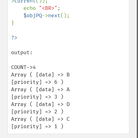
>
current
());

    echo 
"<BR>"
;

$objPQ
->
next
();

}

output:

COUNT->4

Array ( [data] => B 
[priority] => 6 ) 

Array ( [data] => A 
[priority] => 3 ) 

Array ( [data] => D 
[priority] => 2 ) 

Array ( [data] => C 
[priority] => 1 )