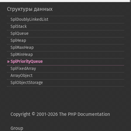
Структуры данных
SplDoublyLinkedList
SplStack
SplQueue
SplHeap
SplMaxHeap
SplMinHeap
SplPriorityQueue
SplFixedArray
ArrayObject
SplObjectStorage
Copyright © 2001-2026 The PHP Documentation
Group