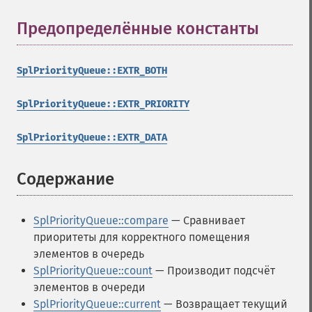
Предопределённые константы
¶
SplPriorityQueue::EXTR_BOTH
SplPriorityQueue::EXTR_PRIORITY
SplPriorityQueue::EXTR_DATA
Содержание
¶
SplPriorityQueue::compare
— Сравнивает
приоритеты для корректного помещения
элементов в очередь
SplPriorityQueue::count
— Производит подсчёт
элементов в очереди
SplPriorityQueue::current
— Возвращает текущий