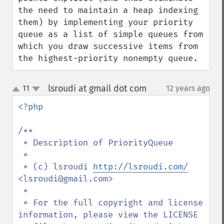
the need to maintain a heap indexing 
them) by implementing your priority 
queue as a list of simple queues from 
which you draw successive items from 
the highest-priority nonempty queue.
lsroudi at gmail dot com
11
12 years ago
¶
up
down
<?php

/**

 * Description of PriorityQueue

 *

 * (c) lsroudi 
http://lsroudi.com/
<lsroudi@gmail.com>

 * 

 * For the full copyright and license 
information, please view the LICENSE
