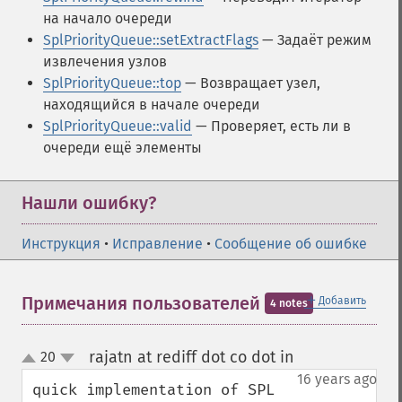
на начало очереди
SplPriorityQueue::setExtractFlags
— Задаёт режим
извлечения узлов
SplPriorityQueue::top
— Возвращает узел,
находящийся в начале очереди
SplPriorityQueue::valid
— Проверяет, есть ли в
очереди ещё элементы
Нашли ошибку?
Инструкция
•
Исправление
•
Сообщение об ошибке
＋
Примечания пользователей
Добавить
4 notes
rajatn at rediff dot co dot in
20
¶
up
down
16 years ago
quick implementation of SPL 