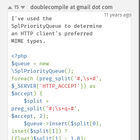
doublecompile at gmail dot com
15
¶
up
down
11 years ago
I've used the 
SplPriorityQueue to determine 
an HTTP client's preferred 
MIME types.

<?php

$queue 
= new 
\SplPriorityQueue
();

foreach (
preg_split
(
'#,\s*#'
, 
$_SERVER
[
'HTTP_ACCEPT'
]) as 
$accept
) {

$split 
= 
preg_split
(
'#;\s*q=#'
, 
$accept
, 
2
);

$queue
->
insert
(
$split
[
0
], 
isset(
$split
[
1
]) ? 
(float)
$split
[
1
] : 
1.0
);
