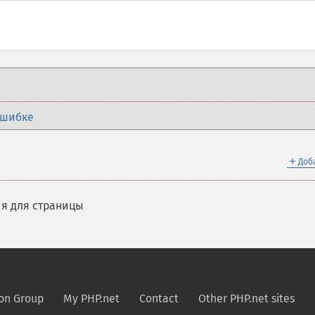
ошибке
＋
Доб
я для страницы
on Group
My PHP.net
Contact
Other PHP.net sites