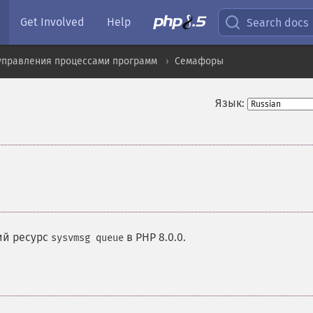
Get Involved
Help
Search docs
управления процессами программ
Семафоры
Язык:
¶
ий ресурс
в PHP 8.0.0.
sysvmsg queue