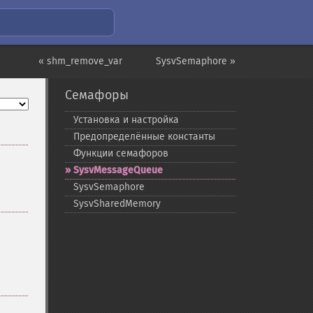
« shm_remove_var
SysvSemaphore »
Семафоры
Установка и настройка
Предопределённые константы
Функции семафоров
SysvMessageQueue
SysvSemaphore
SysvSharedMemory