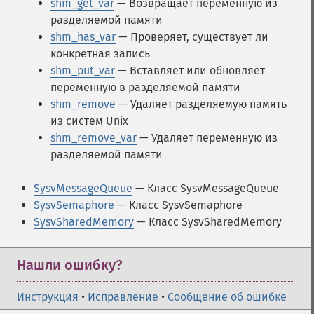
shm_get_var
— Возвращает переменную из
разделяемой памяти
shm_has_var
— Проверяет, существует ли
конкретная запись
shm_put_var
— Вставляет или обновляет
переменную в разделяемой памяти
shm_remove
— Удаляет разделяемую память
из систем Unix
shm_remove_var
— Удаляет переменную из
разделяемой памяти
SysvMessageQueue
— Класс SysvMessageQueue
SysvSemaphore
— Класс SysvSemaphore
SysvSharedMemory
— Класс SysvSharedMemory
Нашли ошибку?
Инструкция
•
Исправление
•
Сообщение об ошибке