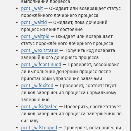
выполнения процесса
pcntl_wait
— Ожидает или возвращает статус
порождённого дочернего процесса
pcntl_waitid
— Ожидает, пока дочерний
процесс изменит состояние
pcntl_waitpid
— Ожидает или возвращает
статус порождённого дочернего процесса
pcntl_wexitstatus
— Получить код возврата
завершённого дочернего процесса
pcntl_wifcontinued
— Проверяет, возобновил
ли выполнение дочерний процесс после
приостановки управления задачами
pcntl_wifexited
— Проверяет, соответствует
ли код завершения процесса нормальному
завершению
pcntl_wifsignaled
— Проверить, соответствует
ли код завершения процесса завершению по
сигналу
pcntl_wifstopped
— Проверяет, остановлен ли