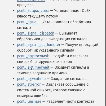
процесса
pcntl_setqos_class
— Устанавливает QoS-
класс текущему потоку
pcntl_signal
— Устанавливает обработчик
сигнала
pcntl_signal_dispatch
— Вызывает
обработчики для ожидающих сигналов
pcntl_signal_get_handler
— Получить текущий
обработчик указанного сигнала
pcntl_sigprocmask
— Задаёт и извлекает
список блокируемых сигналов
pcntl_sigtimedwait
— Ожидает сигналы в
течение заданного времени
pcntl_sigwaitinfo
— Ожидание сигналов
pcntl_strerror
— Извлекает сообщение о
системной ошибке, которое связано с
номером ошибки
pcntl_unshare
— Разделяет части контекста