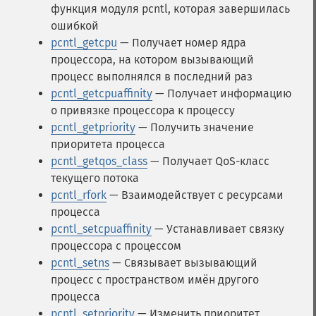
функция модуля pcntl, которая завершилась
ошибкой
pcntl_getcpu
— Получает номер ядра
процессора, на котором вызывающий
процесс выполнялся в последний раз
pcntl_getcpuaffinity
— Получает информацию
о привязке процессора к процессу
pcntl_getpriority
— Получить значение
приоритета процесса
pcntl_getqos_class
— Получает QoS-класс
текущего потока
pcntl_rfork
— Взаимодействует с ресурсами
процесса
pcntl_setcpuaffinity
— Устанавливает связку
процессора с процессом
pcntl_setns
— Связывает вызывающий
процесс с пространством имён другого
процесса
pcntl_setpriority
— Изменить приоритет