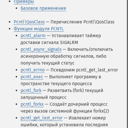
Примеры
Базовое применение
Pcntl\QosClass
— Перечисление Pcntl\QosClass
Функции модуля PCNTL
pcntl_alarm
— Устанавливает таймер
доставки сигнала SIGALRM
pcntl_async_signals
— Включить/отключить
асинхронную обработку сигналов, либо
получить текущий статус
pcntl_errno
— Псевдоним pcntl_get_last_error
pcntl_exec
— Выполняет программу в
пространстве текущего процесса
pcntl_fork
— Разветвить (fork) текущий
запущенный процесс
pcntl_forkx
— Создаёт дочерний процесс
через вызов системной функции forkx(2)
pcntl_get_last_error
— Извлекает номер
ошибки, который установила последняя