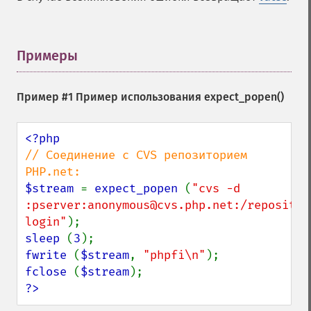
Примеры
¶
Пример #1 Пример использования
expect_popen()
// Соединение с CVS репозиторием 
$stream 
= 
expect_popen 
(
"cvs -d 
:pserver:anonymous@cvs.php.net:/repository
login"
sleep 
(
3
fwrite 
(
$stream
, 
"phpfi\n"
fclose 
(
$stream
?>