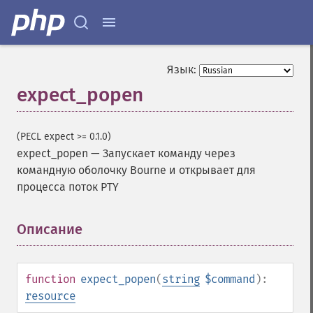
Язык:
expect_popen
(PECL expect >= 0.1.0)
expect_popen
—
Запускает команду через
командную оболочку Bourne и открывает для
процесса поток PTY
Описание
¶
function
expect_popen
(
string
$command
):
resource