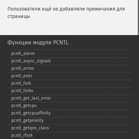
Пользователи ещё не добавляли примечания для
страницы
Функции модуля PCNTL
pcntl_​alarm
pcntl_​async_​signals
pcntl_​errno
pcntl_​exec
pcntl_​fork
pcntl_​forkx
pcntl_​get_​last_​error
pcntl_​getcpu
pcntl_​getcpuaffinity
pcntl_​getpriority
pcntl_​getqos_​class
pcntl_​rfork