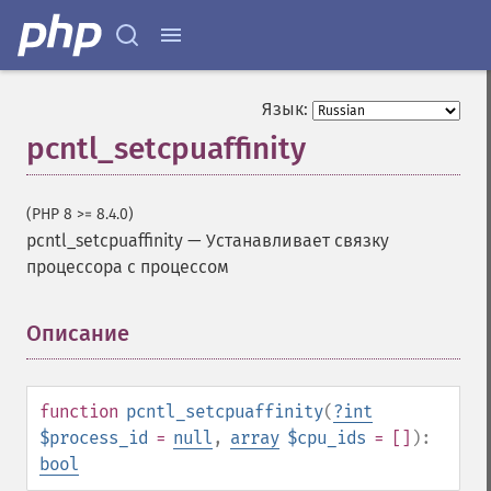
Язык:
pcntl_setcpuaffinity
(PHP 8 >= 8.4.0)
pcntl_setcpuaffinity
—
Устанавливает связку
процессора с процессом
Описание
¶
function
pcntl_setcpuaffinity
(
?
int
$process_id
=
null
,
array
$cpu_ids
= []
):
bool