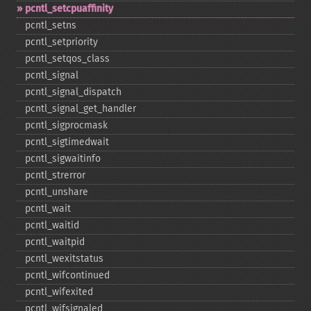
pcntl_​setcpuaffinity
pcntl_​setns
pcntl_​setpriority
pcntl_​setqos_​class
pcntl_​signal
pcntl_​signal_​dispatch
pcntl_​signal_​get_​handler
pcntl_​sigprocmask
pcntl_​sigtimedwait
pcntl_​sigwaitinfo
pcntl_​strerror
pcntl_​unshare
pcntl_​wait
pcntl_​waitid
pcntl_​waitpid
pcntl_​wexitstatus
pcntl_​wifcontinued
pcntl_​wifexited
pcntl_​wifsignaled