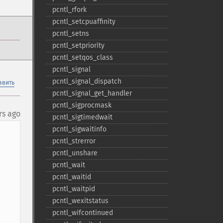
pcntl_​rfork
pcntl_​setcpuaffinity
pcntl_​setns
pcntl_​setpriority
pcntl_​setqos_​class
pcntl_​signal
pcntl_​signal_​dispatch
авить
pcntl_​signal_​get_​handler
pcntl_​sigprocmask
rs ago
pcntl_​sigtimedwait
pcntl_​sigwaitinfo
pcntl_​strerror
pcntl_​unshare
pcntl_​wait
pcntl_​waitid
pcntl_​waitpid
pcntl_​wexitstatus
pcntl_​wifcontinued