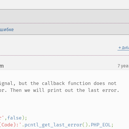
ошибке
＋
Доб
om
7 yea
¶
ignal, but the callback function does not 
or. Then we will print out the last error.

r'
,
false
);

(Code):'
.
pcntl_get_last_error
().
PHP_EOL
;
