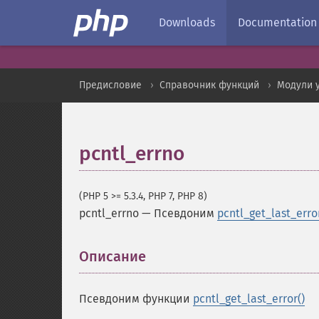
Downloads
Documentation
Предисловие
Справочник функций
Модули 
pcntl_errno
(PHP 5 >= 5.3.4, PHP 7, PHP 8)
pcntl_errno
—
Псевдоним
pcntl_get_last_error
Описание
¶
Псевдоним функции
pcntl_get_last_error()