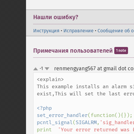
Нашли ошибку?
Инструкция
•
Исправление
•
Сообщение об 
Примечания пользователей
1 note
renmengyang567 at gmail dot c
-1
up
down
<explain>

This example installs an alarm s
exist,This will set the last err
<?php

set_error_handler
pcntl_signal
(
SIGALRM
,
'sig_handle
print  
'Your error returned was 