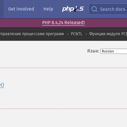
Get Involved
Help
Search docs
PHP 8.4.24 Released!
управления процессами программ
PCNTL
Функции модуля PC
Язык:
()