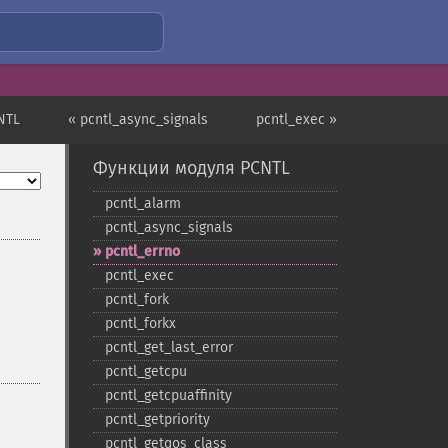
NTL
« pcntl_async_signals
pcntl_exec »
Функции модуля PCNTL
pcntl_​alarm
pcntl_​async_​signals
pcntl_​errno
pcntl_​exec
pcntl_​fork
pcntl_​forkx
pcntl_​get_​last_​error
pcntl_​getcpu
pcntl_​getcpuaffinity
pcntl_​getpriority
pcntl_​getqos_​class