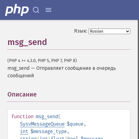
Язык:
msg_send
(PHP 4 >= 4.3.0, PHP 5, PHP 7, PHP 8)
msg_send
—
Отправляет сообщение в очередь
сообщений
Описание
¶
function
msg_send
(
SysvMessageQueue
$queue
,
int
$message_type
,
string
|
int
|
float
|
bool
$message
,