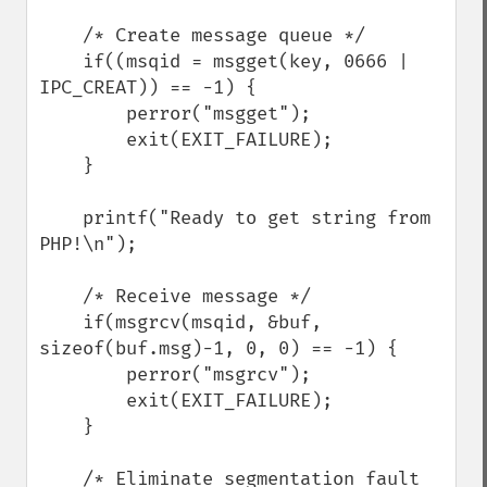
    /* Create message queue */

    if((msqid = msgget(key, 0666 | 
IPC_CREAT)) == -1) {

        perror("msgget");

        exit(EXIT_FAILURE);

    }

    printf("Ready to get string from 
PHP!\n");

    /* Receive message */

    if(msgrcv(msqid, &buf, 
sizeof(buf.msg)-1, 0, 0) == -1) {

        perror("msgrcv");

        exit(EXIT_FAILURE);

    }

    /* Eliminate segmentation fault 