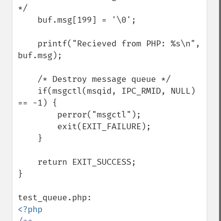
*/

    buf.msg[199] = '\0';

    printf("Recieved from PHP: %s\n", 
buf.msg);

    /* Destroy message queue */

    if(msgctl(msqid, IPC_RMID, NULL) 
== -1) {

        perror("msgctl");

        exit(EXIT_FAILURE);

    }

    return EXIT_SUCCESS;

}
