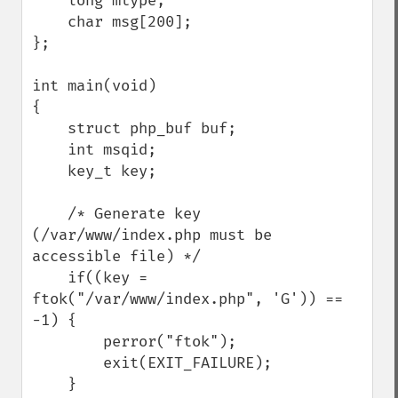
    long mtype;

    char msg[200];

};

int main(void)

{

    struct php_buf buf;

    int msqid;

    key_t key;

    /* Generate key 
(/var/www/index.php must be 
accessible file) */

    if((key = 
ftok("/var/www/index.php", 'G')) == 
-1) {

        perror("ftok");

        exit(EXIT_FAILURE);

    }
