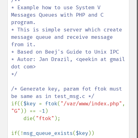
/**

* Example how to use System V 
Messages Queues with PHP and C 
program.

* This is simple server which create 
message queue and receive message 
from it.

* Based on Beej's Guide to Unix IPC

* Autor: Jan Drazil, <qeekin at gmail 
dot com>

*/

/* Generate key, param fot ftok must 
if((
$key 
= 
ftok
(
"/var/www/index.php"
, 
"G"
)) == -
1
)

    die(
"ftok"
);

if(!
msg_queue_exists
(
$key
))
