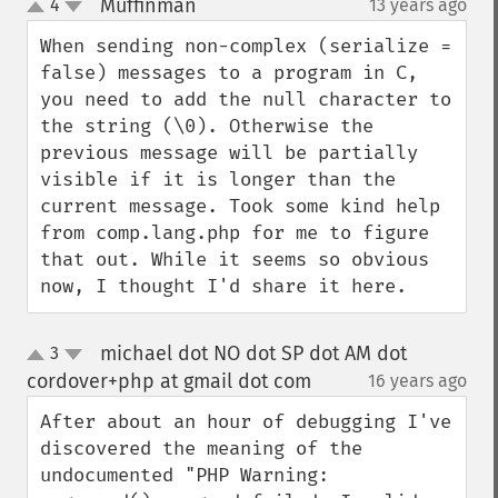
Muffinman
4
13 years ago
¶
up
down
When sending non-complex (serialize = 
false) messages to a program in C, 
you need to add the null character to 
the string (\0). Otherwise the 
previous message will be partially 
visible if it is longer than the 
current message. Took some kind help 
from comp.lang.php for me to figure 
that out. While it seems so obvious 
now, I thought I'd share it here.
michael dot NO dot SP dot AM dot
3
up
down
cordover+php at gmail dot com
16 years ago
¶
After about an hour of debugging I've 
discovered the meaning of the 
undocumented "PHP Warning: 