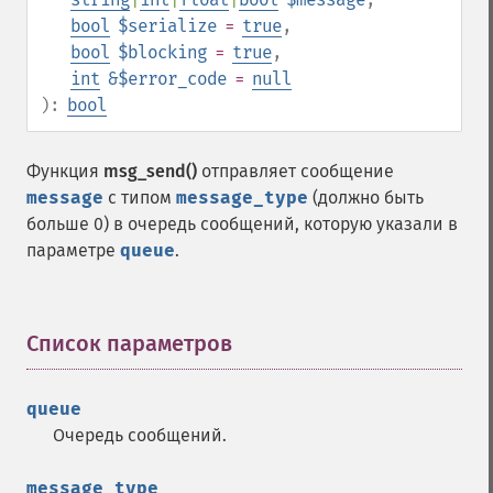
bool
$serialize
=
true
,
bool
$blocking
=
true
,
int
&$error_code
=
null
):
bool
Функция
msg_send()
отправляет сообщение
message
с типом
message_type
(должно быть
больше 0) в очередь сообщений, которую указали в
параметре
queue
.
Список параметров
¶
queue
Очередь сообщений.
message_type