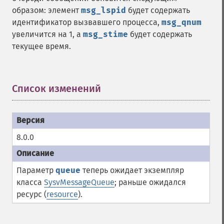
образом: элемент
msg_lspid
будет содержать
идентификатор вызвавшего процесса,
msg_qnum
увеличится на 1, а
msg_stime
будет содержать
текущее время.
Список изменений
¶
8.0.0
Параметр
queue
теперь ожидает экземпляр
класса
SysvMessageQueue
; раньше ожидался
ресурс (
resource
).