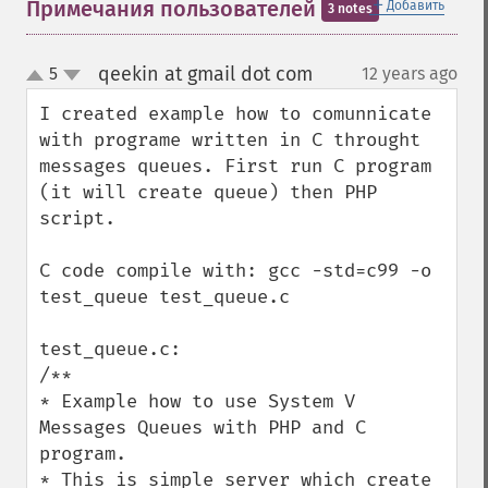
＋
Примечания пользователей
Добавить
3 notes
qeekin at gmail dot com
5
12 years ago
¶
up
down
I created example how to comunnicate 
with programe written in C throught 
messages queues. First run C program 
(it will create queue) then PHP 
script.

C code compile with: gcc -std=c99 -o 
test_queue test_queue.c

test_queue.c:

/**

* Example how to use System V 
Messages Queues with PHP and C 
program.

* This is simple server which create 