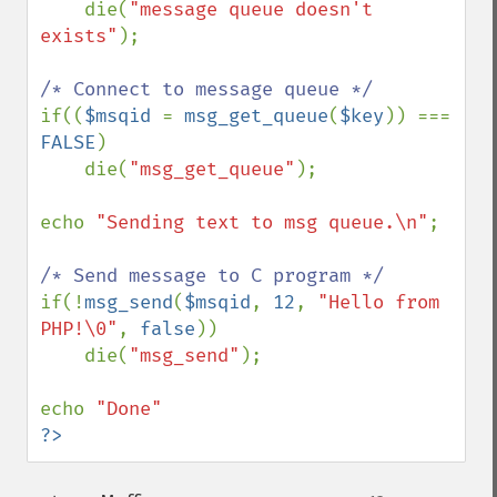
    die(
"message queue doesn't 
exists"
);

if((
$msqid 
= 
msg_get_queue
(
$key
)) === 
FALSE
)

    die(
"msg_get_queue"
);

echo 
"Sending text to msg queue.\n"
;

if(!
msg_send
(
$msqid
, 
12
, 
"Hello from 
PHP!\0"
, 
false
))

    die(
"msg_send"
);

echo 
?>