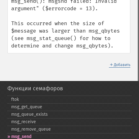
msg_send(): msgsnd failed: Invalid 
argument" ($errorcode = 13).

This occurred when the size of 
$message was larger than msg_qbytes 
(see msg_stat_queue() for how to 
determine and change msg_qbytes).
＋
Добавить
Функции семафоров
ftok
msg_​get_​queue
msg_​queue_​exists
msg_​receive
msg_​remove_​queue
msg_​send