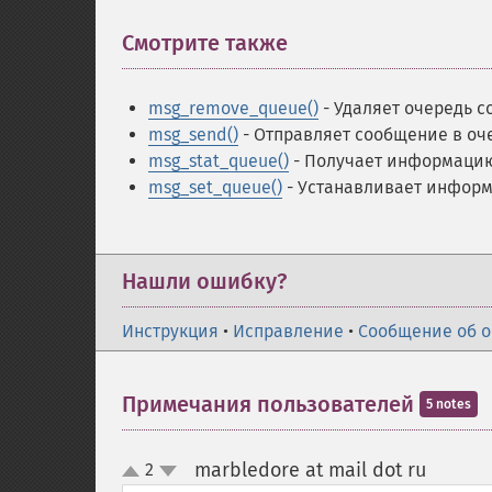
Смотрите также
¶
msg_remove_queue()
- Удаляет очередь 
msg_send()
- Отправляет сообщение в о
msg_stat_queue()
- Получает информацию
msg_set_queue()
- Устанавливает информ
Нашли ошибку?
Инструкция
•
Исправление
•
Сообщение об 
Примечания пользователей
5 notes
marbledore at mail dot ru
2
¶
up
down