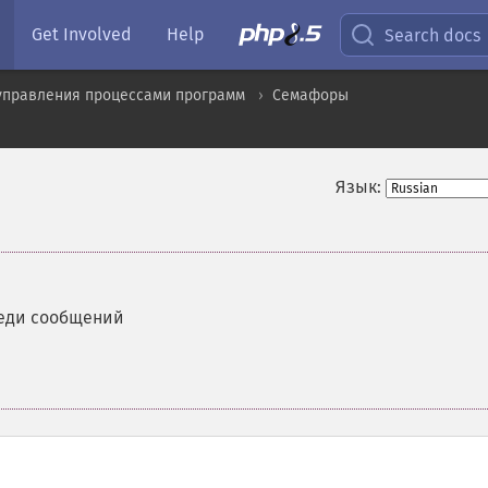
Get Involved
Help
Search docs
управления процессами программ
Семафоры
Язык:
реди сообщений