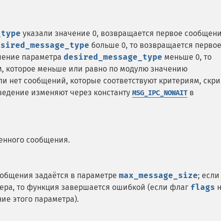
_type
указали значение 0, возвращается первое сообщен
esired_message_type
больше 0, то возвращается перво
ачение параметра
desired_message_type
меньше 0, то
, которое меньше или равно по модулю значению
сли нет сообщений, которые соответствуют критериям, скри
оведение изменяют через константу
в
MSG_IPC_NOWAIT
ченного сообщения.
общения задаётся в параметре
max_message_size
; если
ера, то функция завершается ошибкой (если флаг
flags
н
ие этого параметра).