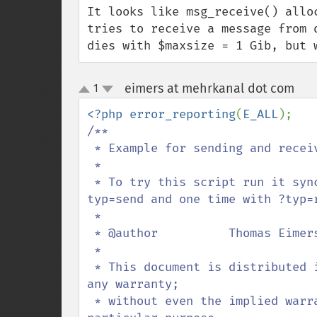
It looks like msg_receive() allo
tries to receive a message from 
dies with $maxsize = 1 Gib, but 
eimers at mehrkanal dot com
1
¶
up
down
<?php error_reporting
(
E_ALL
/**

 * Example for sending and receiving Messages via the System V Message Queue

 *

 * To try this script run it synchron/asynchron twice times. One time with ?
typ=send and one time with ?typ=r
 *

 * @author          Thomas Eimers - Mehrkanal GmbH

 *

 * This document is distributed in the hope that it will be useful, but without 
any warranty;

 * without even the implied warranty of merchantability or fitness for a 