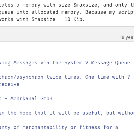
cates a memory with size $maxsize, and only th
queue into allocated memory. Because my script
works with $maxsize = 10 Kib.
18 yea
eceive
