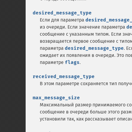
desired_message_type
Если для параметра
desired_message
из очереди. Если значение параметра
d
сообщение с указанным типом. Если зн
возвращается первое сообщение с типом
параметра
desired_message_type
. Е
ожидает их появления в очереди. Это п
параметре
flags
.
received_message_type
В этом параметре сохраняется тип полу
max_message_size
Максимальный размер принимаемого со
сообщение в очереди больше этого разм
установили так, как рассказывает описан