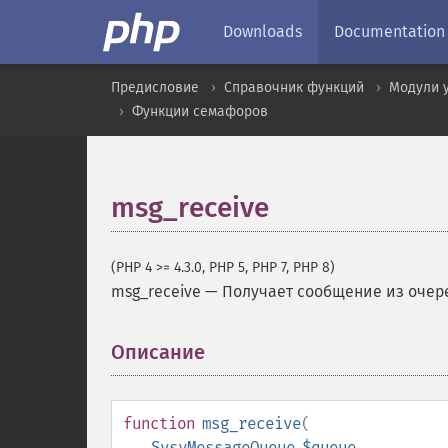
Downloads
Documentation
Предисловие
Справочник функций
Модули 
Функции семафоров
msg_receive
(PHP 4 >= 4.3.0, PHP 5, PHP 7, PHP 8)
msg_receive
—
Получает сообщение из оче
Описание
¶
function
msg_receive
(
SysvMessageQueue
$queue
,