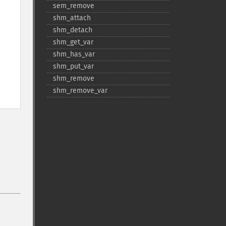
sem_​remove
shm_​attach
shm_​detach
shm_​get_​var
shm_​has_​var
shm_​put_​var
shm_​remove
shm_​remove_​var