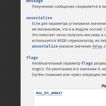
message
Полученное сообщение сохраняется в п
unserialize
Если для параметра установили значен
же механизмом, что и в модуле сессий. 
Это помогает легко получать массивы и 
используется WDDX-сериализатор, из л
unserialize
указали значение
, 
false
flags
Необязательный параметр
flags
разреш
msgrcv. По умолчанию его значение 0, н
(путём сложения или через операцию по
Fl
MSG_IPC_NOWAIT