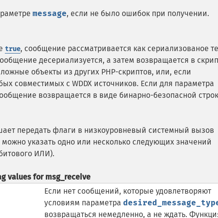
араметре
message
, если не было ошибок при получении.
ие
, сообщение рассматривается как сериализованое т
true
Сообщение десериализуется, а затем возвращается в скрип
сложные объекты из других PHP-скриптов, или, если
юбых совместимых с WDDX источников.
Если для параметра
сообщение возвращается в виде бинарно-безопасной строк
ает передать флаги в низкоуровневый системный вызов
о можно указать одно или несколько следующих значений
битового ИЛИ).
ag values for msg_receive
Если нет сообщений, которые удовлетворяют
условиям параметра
desired_message_typ
возвращаться немедленно, а не ждать. Функци