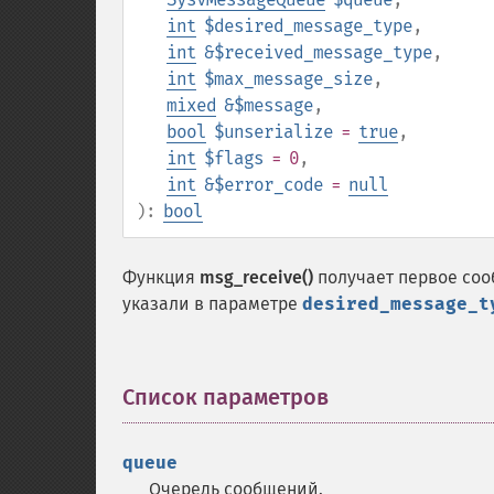
int
$desired_message_type
,
int
&$received_message_type
,
int
$max_message_size
,
mixed
&$message
,
bool
$unserialize
=
true
,
int
$flags
= 0
,
int
&$error_code
=
null
):
bool
Функция
msg_receive()
получает первое со
указали в параметре
desired_message_t
Список параметров
¶
queue
Очередь сообщений.