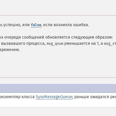
сь успешно, или
, если возникла ошибка.
false
ых очереди сообщений обновляется следующим образом:
 вызвавшего процесса,
уменьшается на 1, а
msg_qnum
msg_r
 временем.
 экземпляр класса
SysvMessageQueue
; раньше ожидался ре