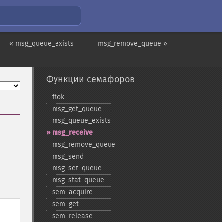
« msg_queue_exists
msg_remove_queue »
Функции семафоров
ftok
msg_​get_​queue
msg_​queue_​exists
msg_​receive
msg_​remove_​queue
msg_​send
msg_​set_​queue
msg_​stat_​queue
sem_​acquire
sem_​get
sem_​release