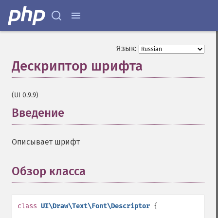
Язык:
Дескриптор шрифта
¶
(UI 0.9.9)
Введение
¶
Описывает шрифт
Обзор класса
¶
class
UI\Draw\Text\Font\Descriptor
{