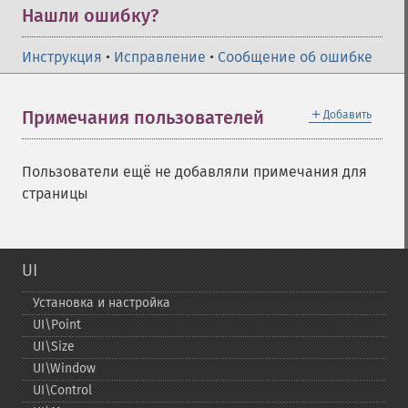
Нашли ошибку?
Инструкция
•
Исправление
•
Сообщение об ошибке
＋
Примечания пользователей
Добавить
Пользователи ещё не добавляли примечания для
страницы
UI
Установка и настройка
UI\Point
UI\Size
UI\Window
UI\Control