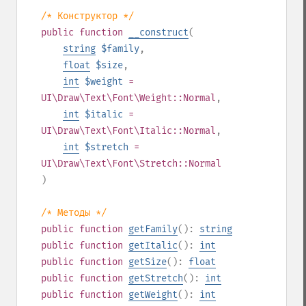
/* Конструктор */
public
function
__construct
(
string
$family
,
float
$size
,
int
$weight
=
UI\Draw\Text\Font\Weight::Normal
,
int
$italic
=
UI\Draw\Text\Font\Italic::Normal
,
int
$stretch
=
UI\Draw\Text\Font\Stretch::Normal
)
/* Методы */
public
function
getFamily
():
string
public
function
getItalic
():
int
public
function
getSize
():
float
public
function
getStretch
():
int
public
function
getWeight
():
int