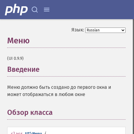
Язык:
Меню
¶
(UI 0.9.9)
Введение
¶
Меню должно быть создано до первого окна и
может отображаться в любом окне
Обзор класса
¶
class
UI\Menu
{