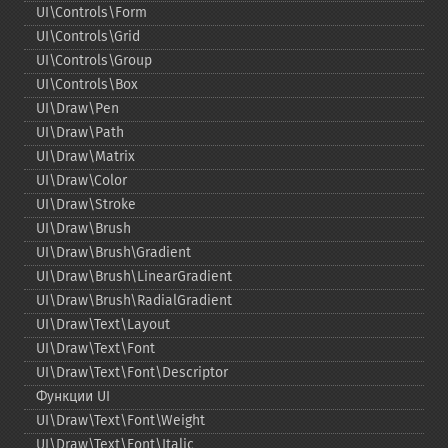
UI\Controls\Form
UI\Controls\Grid
UI\Controls\Group
UI\Controls\Box
UI\Draw\Pen
UI\Draw\Path
UI\Draw\Matrix
UI\Draw\Color
UI\Draw\Stroke
UI\Draw\Brush
UI\Draw\Brush\Gradient
UI\Draw\Brush\LinearGradient
UI\Draw\Brush\RadialGradient
UI\Draw\Text\Layout
UI\Draw\Text\Font
UI\Draw\Text\Font\Descriptor
Функции UI
UI\Draw\Text\Font\Weight
UI\Draw\Text\Font\Italic