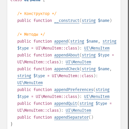
/* Конструктор */
public
function
__construct
(
string
$name
)
/* Методы */
public
function
append
(
string
$name
,
string
$type
= UI\MenuItem::class
):
UI\MenuItem
public
function
appendAbout
(
string
$type
=
UI\MenuItem::class
):
UI\MenuItem
public
function
appendCheck
(
string
$name
,
string
$type
= UI\MenuItem::class
):
UI\MenuItem
public
function
appendPreferences
(
string
$type
= UI\MenuItem::class
):
UI\MenuItem
public
function
appendQuit
(
string
$type
=
UI\MenuItem::class
):
UI\MenuItem
public
function
appendSeparator
()
}