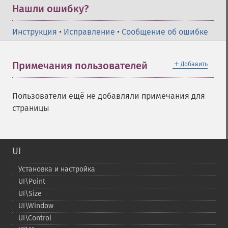
Нашли ошибку?
Инструкция
•
Исправление
•
Сообщение об ошибке
＋
Примечания пользователей
Добавить
Пользователи ещё не добавляли примечания для
страницы
UI
Установка и настройка
UI\Point
UI\Size
UI\Window
UI\Control