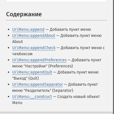
Содержание
¶
UI\Menu::append
— Добавить пункт меню
UI\Menu::appendAbout
— Добавить пункт меню
About
UI\Menu::appendCheck
— Добавить пункт меню с
чекбоксом
UI\Menu::appendPreferences
— Добавить пункт
меню "Настройки" (Preferences)
UI\Menu::appendQuit
— Добавить пункт меню
"Выход" (Quit)
UI\Menu::appendSeparator
— Добавить пункт
меню "Разделитель" (Separator)
UI\Menu::__construct
— Создать новый объект
Menu