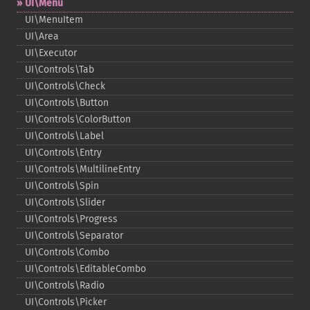
UI\Menu
UI\MenuItem
UI\Area
UI\Executor
UI\Controls\Tab
UI\Controls\Check
UI\Controls\Button
UI\Controls\ColorButton
UI\Controls\Label
UI\Controls\Entry
UI\Controls\MultilineEntry
UI\Controls\Spin
UI\Controls\Slider
UI\Controls\Progress
UI\Controls\Separator
UI\Controls\Combo
UI\Controls\EditableCombo
UI\Controls\Radio
UI\Controls\Picker