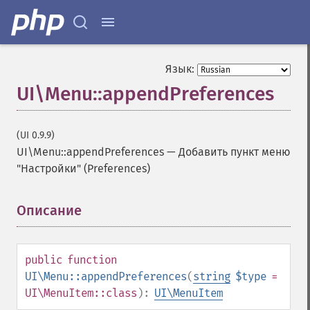
Язык:
UI\Menu::appendPreferences
(UI 0.9.9)
UI\Menu::appendPreferences
—
Добавить пункт меню
"Настройки" (Preferences)
Описание
¶
public
function
UI\Menu::appendPreferences
(
string
$type
=
UI\MenuItem::class
):
UI\MenuItem