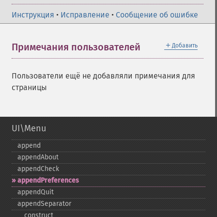
Инструкция
•
Исправление
•
Сообщение об ошибке
＋
Примечания пользователей
Добавить
Пользователи ещё не добавляли примечания для
страницы
UI\Menu
append
appendAbout
appendCheck
appendPreferences
appendQuit
appendSeparator
_​_​construct