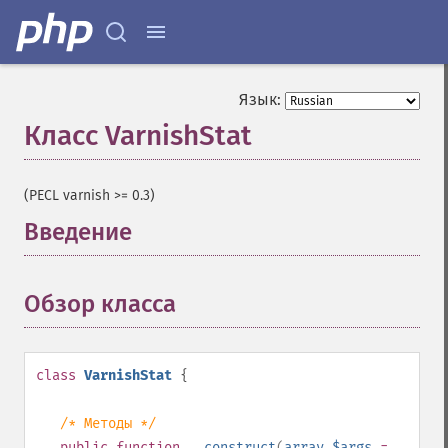
Язык:
Класс VarnishStat
¶
(PECL varnish >= 0.3)
Введение
¶
Обзор класса
¶
class
VarnishStat
{
/* Методы */
public
function
__construct
(
array
$args
=