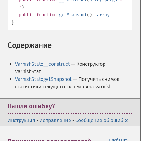
?
)
public
function
getSnapshot
():
array
}
Содержание
¶
VarnishStat::__construct
— Конструктор
VarnishStat
VarnishStat::getSnapshot
— Получить снимок
статистики текущего экземпляра varnish
Нашли ошибку?
Инструкция
•
Исправление
•
Сообщение об ошибке
＋
Добавить