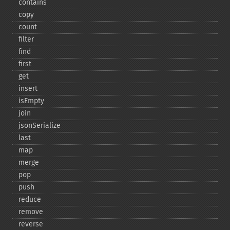
contains
copy
count
filter
find
first
get
insert
isEmpty
join
jsonSerialize
last
map
merge
pop
push
reduce
remove
reverse