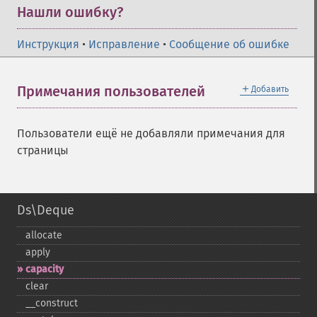
Нашли ошибку?
Инструкция
•
Исправление
•
Сообщение об ошибке
＋
Примечания пользователей
Добавить
Пользователи ещё не добавляли примечания для
страницы
Ds\Deque
allocate
apply
capacity
clear
_​_​construct