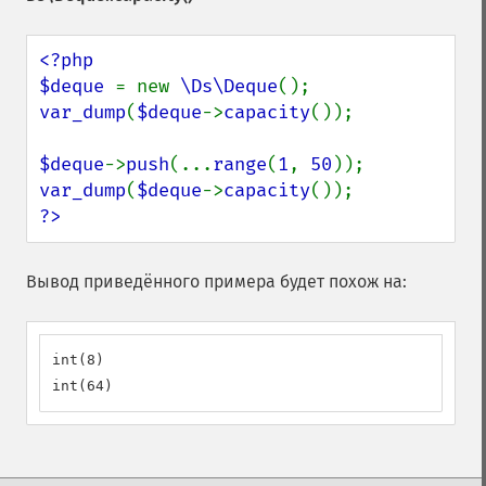
<?php

$deque 
= new 
\Ds\Deque
var_dump
(
$deque
->
capacity
());

$deque
->
push
(...
range
(
1
, 
50
var_dump
(
$deque
->
capacity
?>
Вывод приведённого примера будет похож на:
int(8)

int(64)