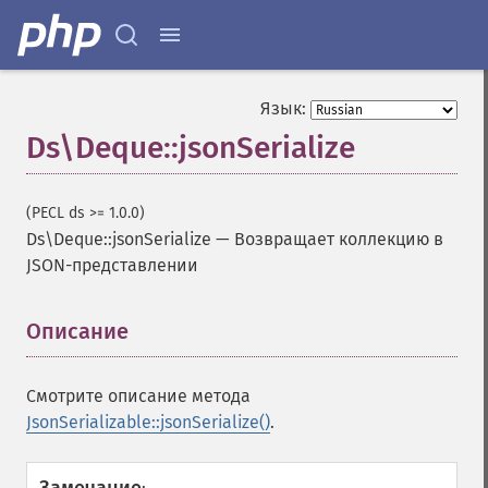
Язык:
Ds\Deque::jsonSerialize
(PECL ds >= 1.0.0)
Ds\Deque::jsonSerialize
—
Возвращает коллекцию в
JSON-представлении
Описание
¶
Смотрите описание метода
JsonSerializable::jsonSerialize()
.