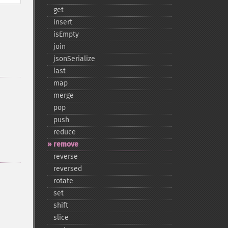
get
insert
isEmpty
join
jsonSerialize
last
map
merge
pop
push
reduce
remove
reverse
reversed
rotate
set
shift
slice