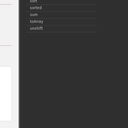
sort
sorted
sum
toArray
unshift