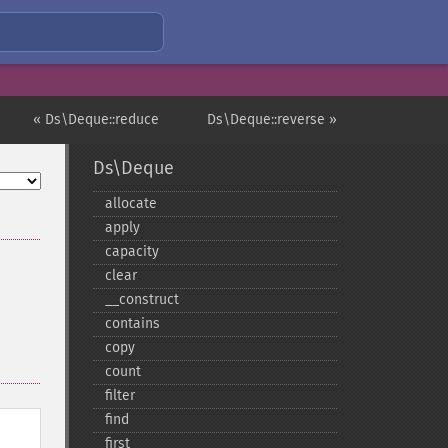
« Ds\Deque::reduce
Ds\Deque::reverse »
Ds\Deque
allocate
apply
capacity
clear
_​_​construct
contains
copy
count
filter
find
first