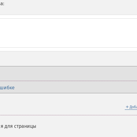
а:
ошибке
＋
Доб
я для страницы