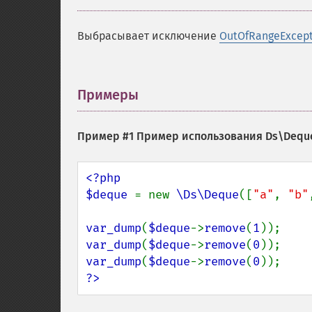
Выбрасывает исключение
OutOfRangeExcept
Примеры
¶
Пример #1 Пример использования
Ds\Deque
<?php

$deque 
= new 
\Ds\Deque
([
"a"
, 
"b"
var_dump
(
$deque
->
remove
(
1
var_dump
(
$deque
->
remove
(
0
var_dump
(
$deque
->
remove
(
0
?>