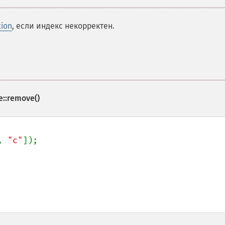
ion
, если индекс некорректен.
::remove()
, 
"c"
]);
