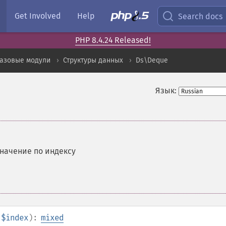
Get Involved
Help
Search docs
PHP 8.4.24 Released!
базовые модули
Структуры данных
Ds\Deque
Язык:
значение по индексу
$index
):
mixed