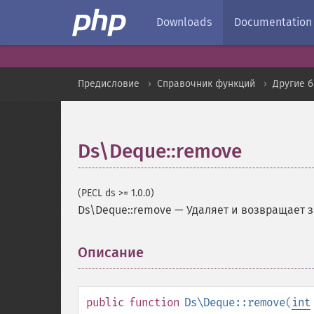
Downloads
Documentation
Предисловие
Справочник функций
Другие 
Ds\Deque::remove
(PECL ds >= 1.0.0)
Ds\Deque::remove
—
Удаляет и возвращает 
Описание
¶
public
function
Ds\Deque::remove
(
int