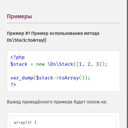
Примеры
¶
Пример #1 Пример использования метода
Ds\Stack::toArray()
<?php

$stack 
= new 
\Ds\Stack
([
1
, 
2
, 
3
]);

var_dump
(
$stack
->
toArray
?>
Вывод приведённого примера будет похож на:
array(3) {
