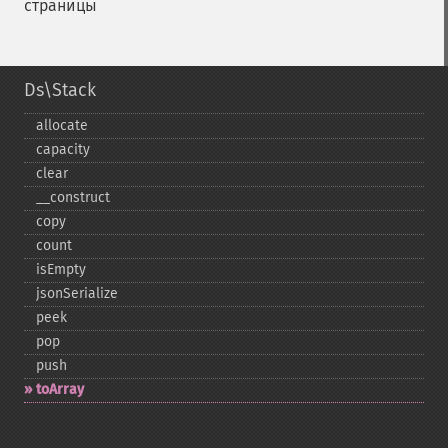
страницы
Ds\Stack
allocate
capacity
clear
_​_​construct
copy
count
isEmpty
jsonSerialize
peek
pop
push
toArray