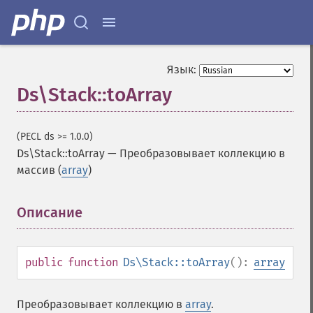
Язык:
Ds\Stack::toArray
(PECL ds >= 1.0.0)
Ds\Stack::toArray
—
Преобразовывает коллекцию в
массив (
array
)
Описание
¶
public
function
Ds\Stack::toArray
():
array
Преобразовывает коллекцию в
array
.