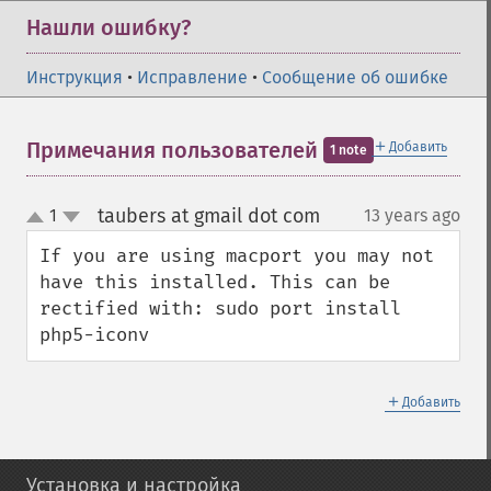
Нашли ошибку?
Инструкция
•
Исправление
•
Сообщение об ошибке
＋
Примечания пользователей
Добавить
1 note
taubers at gmail dot com
1
13 years ago
¶
up
down
If you are using macport you may not 
have this installed. This can be 
rectified with: sudo port install 
php5-iconv
＋
Добавить
Установка и настройка