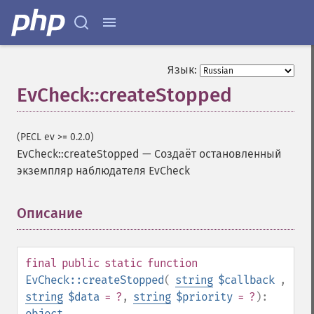
Язык:
EvCheck::createStopped
(PECL ev >= 0.2.0)
EvCheck::createStopped
—
Создаёт остановленный
экземпляр наблюдателя EvCheck
Описание
¶
final
public
static
function
EvCheck::createStopped
(
string
$callback
,
string
$data
= ?
,
string
$priority
= ?
):
object